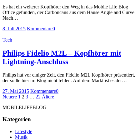
Es hat ein weiterer Kopfhörer den Weg in das Mobile Life Blog
Office gefunden, der Carboncans aus dem Hause Angle and Curve.
Nach…
8. Juli 2015
Kommentare
0
Tech
Philips Fidelio M2L – Kopfhörer mit
Lightning-Anschluss
Philips hat vor einiger Zeit, den Fidelio M2L Kopfhörer präsentiert,
der sollte hier im Blog nicht fehlen. Auf dem Markt ist es der…
27. Mai 2015
Kommentare
0
Seitennummerierung
Neuere
Seite
Seite
Seite
Seite
Ältere
Neuere
1
2
3
…
22
Ältere
Beiträge
Beiträge
der
MOBILELIFEBLOG
Beiträge
Kategorien
Lifestyle
Musik