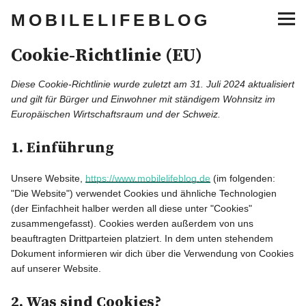
MOBILELIFEBLOG
Cookie-Richtlinie (EU)
Lifestyle
Diese Cookie-Richtlinie wurde zuletzt am 31. Juli 2024 aktualisiert
Musik
und gilt für Bürger und Einwohner mit ständigem Wohnsitz im
Europäischen Wirtschaftsraum und der Schweiz.
Sneaker
1. Einführung
Gaming
Unsere Website,
https://www.mobilelifeblog.de
(im folgenden:
"Die Website") verwendet Cookies und ähnliche Technologien
Tech
(der Einfachheit halber werden all diese unter "Cookies"
zusammengefasst). Cookies werden außerdem von uns
beauftragten Drittparteien platziert. In dem unten stehendem
Blogger Essentials
Dokument informieren wir dich über die Verwendung von Cookies
auf unserer Website.
Lifestyle
2. Was sind Cookies?