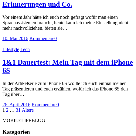
Erinnerungen und Co.
Vor einem Jahr hätte ich euch noch gefragt wofür man einen
Sprachassistenten braucht, heute kann ich meine Einstellung nicht
mehr nachvollziehen, bieten sie…
10. Mai 2016
Kommentare
0
Lifestyle
Tech
1&1 Dauertest: Mein Tag mit dem iPhone
6S
In der Artikelserie zum iPhone 6S wollte ich euch einmal meinen
Tag präsentieren und euch erzählen, wofür ich das iPhone 6S den
Tag über…
26. April 2016
Kommentare
0
Seitennummerierung
Seite
Seite
Seite
Ältere
1
2
…
31
Ältere
Beiträge
der
MOBILELIFEBLOG
Beiträge
Kategorien