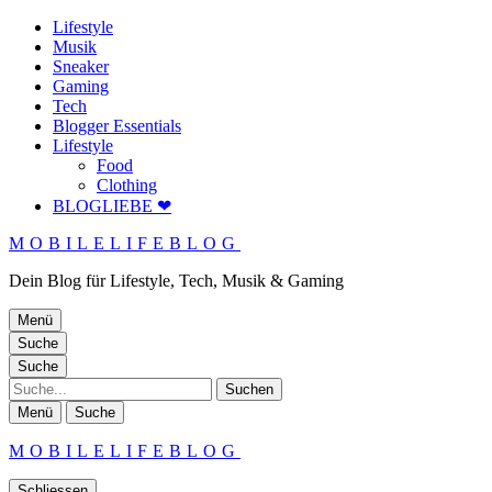
Lifestyle
Musik
Sneaker
Gaming
Tech
Blogger Essentials
Lifestyle
Food
Clothing
BLOGLIEBE ❤
MOBILELIFEBLOG
Dein Blog für Lifestyle, Tech, Musik & Gaming
Menü
Suche
Suche
Suche
Menü
Suche
MOBILELIFEBLOG
Schliessen