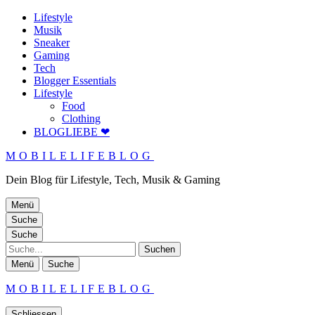
Lifestyle
Musik
Sneaker
Gaming
Tech
Blogger Essentials
Lifestyle
Food
Clothing
BLOGLIEBE ❤
MOBILELIFEBLOG
Dein Blog für Lifestyle, Tech, Musik & Gaming
Menü
Suche
Suche
Suche
Menü
Suche
MOBILELIFEBLOG
Schliessen