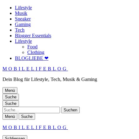
Lifestyle
Musik
Sneaker
Gaming
Tech
Blogger Essentials
Lifestyle
Food
Clothing
BLOGLIEBE ❤
MOBILELIFEBLOG
Dein Blog für Lifestyle, Tech, Musik & Gaming
Menü
Suche
Suche
Suche
Menü
Suche
MOBILELIFEBLOG
Schliessen