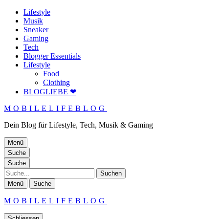
Lifestyle
Musik
Sneaker
Gaming
Tech
Blogger Essentials
Lifestyle
Food
Clothing
BLOGLIEBE ❤
MOBILELIFEBLOG
Dein Blog für Lifestyle, Tech, Musik & Gaming
Menü
Suche
Suche
Suche
Menü
Suche
MOBILELIFEBLOG
Schliessen