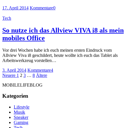
17. April 2014
Kommentare
0
Tech
So nutze ich das Allview VIVA i8 als mein
mobiles Office
Vor drei Wochen habe ich euch meinen ersten Eindruck vom
Allview Viva i8 geschildert, heute wollte ich euch das Tablet als
Arbeitswerkzeug vorstellen…
3. April 2014
Kommentare
4
Seitennummerierung
Neuere
Seite
Seite
Seite
Seite
Ältere
Neuere
1
2
3
…
8
Ältere
Beiträge
Beiträge
der
MOBILELIFEBLOG
Beiträge
Kategorien
Lifestyle
Musik
Sneaker
Gaming
Tech