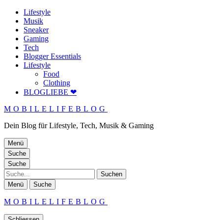
Lifestyle
Musik
Sneaker
Gaming
Tech
Blogger Essentials
Lifestyle
Food
Clothing
BLOGLIEBE ❤
MOBILELIFEBLOG
Dein Blog für Lifestyle, Tech, Musik & Gaming
Menü
Suche
Suche
Suche
Menü
Suche
MOBILELIFEBLOG
Schliessen