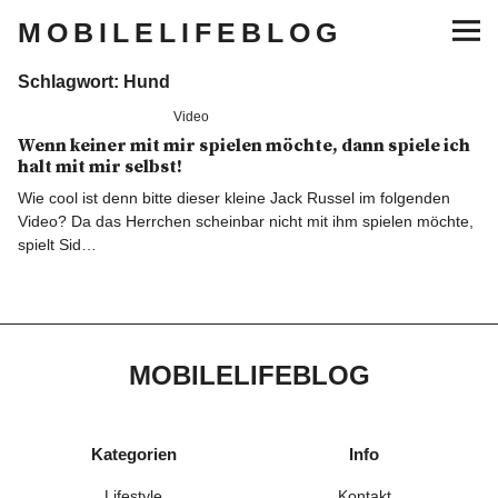
MOBILELIFEBLOG
Schlagwort:
Hund
Lifestyle
Video
Wenn keiner mit mir spielen möchte, dann spiele ich
Musik
halt mit mir selbst!
Wie cool ist denn bitte dieser kleine Jack Russel im folgenden
Sneaker
Video? Da das Herrchen scheinbar nicht mit ihm spielen möchte,
spielt Sid…
Gaming
Tech
MOBILELIFEBLOG
Blogger Essentials
Lifestyle
Kategorien
Info
Lifestyle
Kontakt