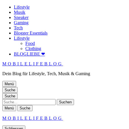
Lifestyle
Musik
Sneaker
Gaming
Tech
Blogger Essentials
Lifestyle
Food
Clothing
BLOGLIEBE ❤
MOBILELIFEBLOG
Dein Blog für Lifestyle, Tech, Musik & Gaming
Menü
Suche
Suche
Suche
Menü
Suche
MOBILELIFEBLOG
Schliessen