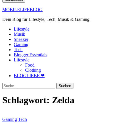
MOBILELIFEBLOG
Dein Blog für Lifestyle, Tech, Musik & Gaming
Lifestyle
Musik
Sneaker
Gaming
Tech
Blogger Essentials
Lifestyle
Food
Clothing
BLOGLIEBE ❤
Suche
Schlagwort:
Zelda
Gaming
Tech