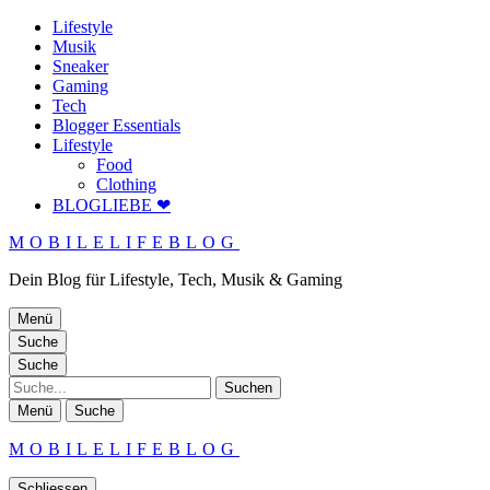
Lifestyle
Musik
Sneaker
Gaming
Tech
Blogger Essentials
Lifestyle
Food
Clothing
BLOGLIEBE ❤
MOBILELIFEBLOG
Dein Blog für Lifestyle, Tech, Musik & Gaming
Menü
Suche
Suche
Suche
Menü
Suche
MOBILELIFEBLOG
Schliessen