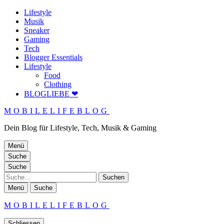
Lifestyle
Musik
Sneaker
Gaming
Tech
Blogger Essentials
Lifestyle
Food
Clothing
BLOGLIEBE ❤
MOBILELIFEBLOG
Dein Blog für Lifestyle, Tech, Musik & Gaming
Menü
Suche
Suche
Suche
Menü
Suche
MOBILELIFEBLOG
Schliessen