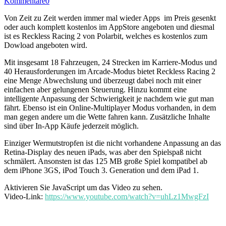
Kommentare
0
Von Zeit zu Zeit werden immer mal wieder Apps im Preis gesenkt
oder auch komplett kostenlos im AppStore angeboten und diesmal
ist es Reckless Racing 2 von Polarbit, welches es kostenlos zum
Dowload angeboten wird.
Mit insgesamt 18 Fahrzeugen, 24 Strecken im Karriere-Modus und
40 Herausforderungen im Arcade-Modus bietet Reckless Racing 2
eine Menge Abwechslung und überzeugt dabei noch mit einer
einfachen aber gelungenen Steuerung. Hinzu kommt eine
intelligente Anpassung der Schwierigkeit je nachdem wie gut man
fährt. Ebenso ist ein Online-Multiplayer Modus vorhanden, in dem
man gegen andere um die Wette fahren kann. Zusätzliche Inhalte
sind über In-App Käufe jederzeit möglich.
Einziger Wermutstropfen ist die nicht vorhandene Anpassung an das
Retina-Display des neuen iPads, was aber den Spielspaß nicht
schmälert. Ansonsten ist das 125 MB große Spiel kompatibel ab
dem iPhone 3GS, iPod Touch 3. Generation und dem iPad 1.
Aktivieren Sie JavaScript um das Video zu sehen.
Video-Link:
https://www.youtube.com/watch?v=uhLz1MwgFzI