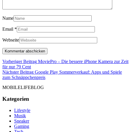
Name
Email
*
Webseite
Beitragsnavigation
Vorheriger Beitrag
MoviePro – Die bessere iPhone Kamera zur Zeit
Vorheriger
für nur 79 Cent
Beitrag
Nächster Beitrag
Google Play Sommerverkauf: Apps und Spiele
Nächster
zum Schnäppchenpreis
Beitrag
MOBILELIFEBLOG
Kategorien
Lifestyle
Musik
Sneaker
Gaming
Tech