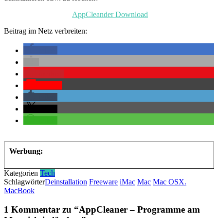
AppCleander Download
Beitrag im Netz verbreiten:
teilen
merken
Pocket
teilen
teilen
teilen
Werbung:
Kategorien
Tech
Schlagwörter
Deinstallation
Freeware
iMac
Mac
Mac OSX.
MacBook
1 Kommentar zu “
AppCleaner – Programme am