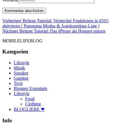
Beitragsnavigation
Vorheriger Beitrag
Tutorial: Versteckte Funktionen in iOS5
Vorheriger
aktivieren ( Panorama Modus & Autokorrektur-Liste )
Beitrag
Nächster
Nächster Beitrag
Tutorial: Das iPhone als Hotspot nutzen
Beitrag
MOBILELIFEBLOG
Kategorien
Lifestyle
Musik
Sneaker
Gaming
Tech
Blogger Essentials
Lifestyle
Food
Clothing
BLOGLIEBE ❤
Info