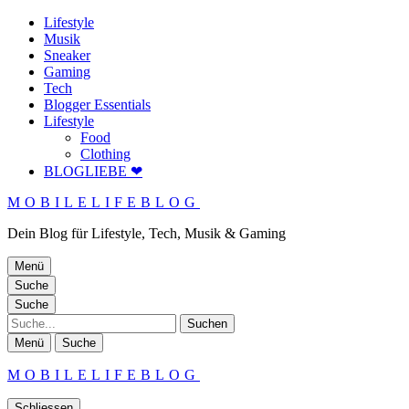
Lifestyle
Musik
Sneaker
Gaming
Tech
Blogger Essentials
Lifestyle
Food
Clothing
BLOGLIEBE ❤
MOBILELIFEBLOG
Dein Blog für Lifestyle, Tech, Musik & Gaming
Menü
Suche
Suche
Suche
Menü
Suche
MOBILELIFEBLOG
Schliessen