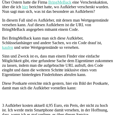
Über Ostern hatte die Firma
BringMeBack
eine Verschenkaktion,
über die ich
hier
berichtet hatte, wo Aufkleber verschenkt wurden.
Nun sagt man sich, was ist das besondere an Aufklebern?
In diesem Fall sind es Aufkleber, mit denen man Wertgegenstände
versehen kann. Auf diesen Aufklebern ist die URL von
BringMeBack angegeben mitsamt einem Code.
Bei BringMeBack kann man sich diese Aufkleber,
Schlüsselanhänger und andere Sachen, wo ein Code drauf ist,
kaufen
und seine Wertgegenstände so versehen.
Sinn und Zweck ist es, dass man einem Finder eine einfache
Möglichkeit gibt, eine gefundene Sache dem Eigentümer zukommen
zu lassen, indem man die aufgebrachte URL aufruft, den Code
eingibt und dann die weiteren Schritte inklusive eines vom
Eigentümer hinterlegten Finderlohnes abrufen kann.
Diese Postkarte erreichte mich gestern, hier ein Bild der Postkarte,
damit man sich die Aufkleber vorstellen kann:
3 Aufkleber kosten aktuell 4,95 Euro, ein Preis, der nicht zu hoch
ist. Ich werde mein Smartphone damit versehen, in der Hoffnung,
dass, wenn ich es mal verliere, es über diesen Service