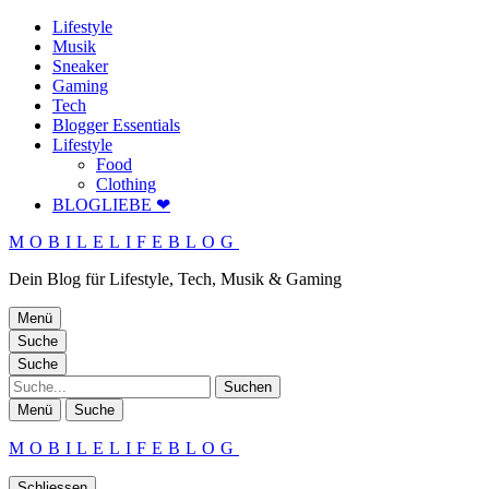
Lifestyle
Musik
Sneaker
Gaming
Tech
Blogger Essentials
Lifestyle
Food
Clothing
BLOGLIEBE ❤
MOBILELIFEBLOG
Dein Blog für Lifestyle, Tech, Musik & Gaming
Menü
Suche
Suche
Suche
Menü
Suche
MOBILELIFEBLOG
Schliessen