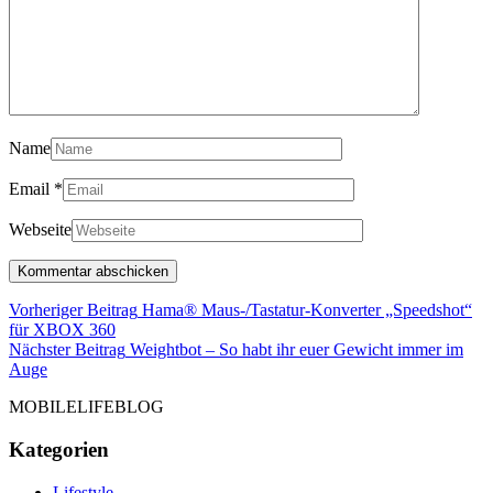
Name
Email
*
Webseite
Beitragsnavigation
Vorheriger Beitrag
Hama® Maus-/Tastatur-Konverter „Speedshot“
Vorheriger
für XBOX 360
Beitrag
Nächster Beitrag
Weightbot – So habt ihr euer Gewicht immer im
Nächster
Auge
Beitrag
MOBILELIFEBLOG
Kategorien
Lifestyle