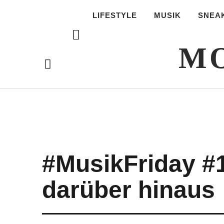
LIFESTYLE
MUSIK
SNEA
MO
#MusikFriday #
darüber hinaus