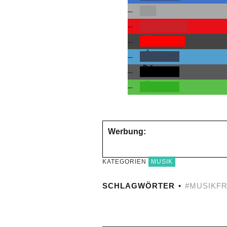
merken
Pocket
teilen
teilen
teilen
Werbung:
KATEGORIEN
MUSIK
SCHLAGWÖRTER
#MUSIKFR