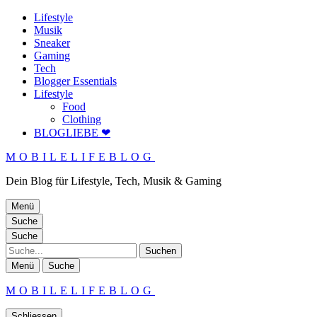
Lifestyle
Musik
Sneaker
Gaming
Tech
Blogger Essentials
Lifestyle
Food
Clothing
BLOGLIEBE ❤
MOBILELIFEBLOG
Dein Blog für Lifestyle, Tech, Musik & Gaming
Menü
Suche
Suche
Suche
Menü
Suche
MOBILELIFEBLOG
Schliessen