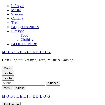
Lifestyle
Musik
Sneaker
Gaming
Tech
Blogger Essentials
Lifestyle
Food
Clothing
BLOGLIEBE ❤
MOBILELIFEBLOG
Dein Blog für Lifestyle, Tech, Musik & Gaming
Menü
Suche
Suche
Suche
Menü
Suche
MOBILELIFEBLOG
Schliessen