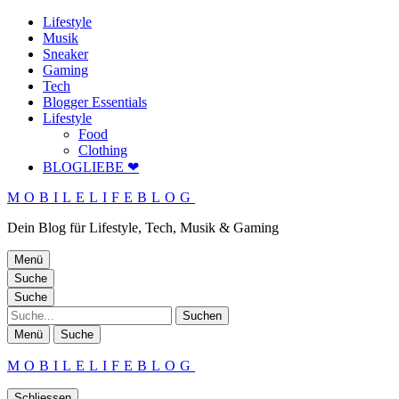
Lifestyle
Musik
Sneaker
Gaming
Tech
Blogger Essentials
Lifestyle
Food
Clothing
BLOGLIEBE ❤
MOBILELIFEBLOG
Dein Blog für Lifestyle, Tech, Musik & Gaming
Menü
Suche
Suche
Suche
Menü
Suche
MOBILELIFEBLOG
Schliessen