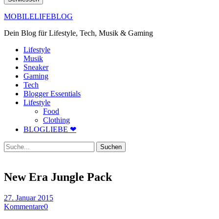
MOBILELIFEBLOG
Dein Blog für Lifestyle, Tech, Musik & Gaming
Lifestyle
Musik
Sneaker
Gaming
Tech
Blogger Essentials
Lifestyle
Food
Clothing
BLOGLIEBE ❤
Suche
New Era Jungle Pack
27. Januar 2015
Kommentare
0