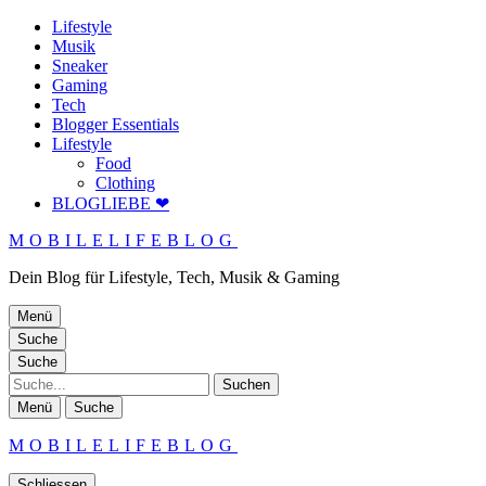
Lifestyle
Musik
Sneaker
Gaming
Tech
Blogger Essentials
Lifestyle
Food
Clothing
BLOGLIEBE ❤
MOBILELIFEBLOG
Dein Blog für Lifestyle, Tech, Musik & Gaming
Menü
Suche
Suche
Suche
Menü
Suche
MOBILELIFEBLOG
Schliessen