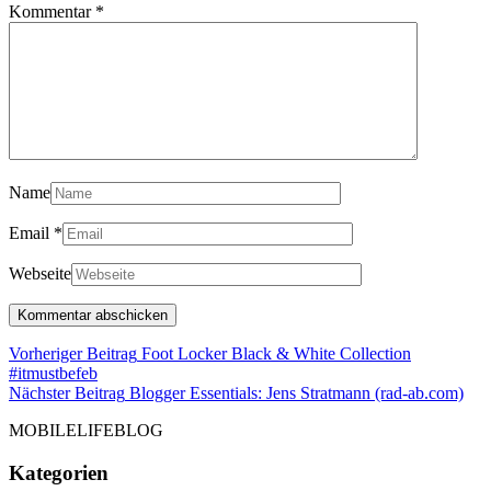
Kommentar
*
Name
Email
*
Webseite
Beitragsnavigation
Vorheriger Beitrag
Foot Locker Black & White Collection
Vorheriger
#itmustbefeb
Beitrag
Näc
Nächster Beitrag
Blogger Essentials: Jens Stratmann (rad-ab.com)
Bei
MOBILELIFEBLOG
Kategorien