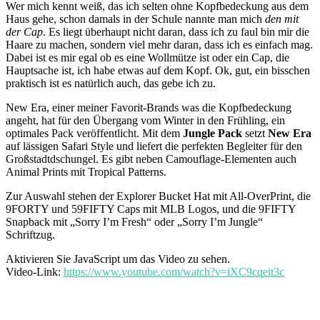
Wer mich kennt weiß, das ich selten ohne Kopfbedeckung aus dem
Haus gehe, schon damals in der Schule nannte man mich
den mit
der Cap
. Es liegt überhaupt nicht daran, dass ich zu faul bin mir die
Haare zu machen, sondern viel mehr daran, dass ich es einfach mag.
Dabei ist es mir egal ob es eine Wollmütze ist oder ein Cap, die
Hauptsache ist, ich habe etwas auf dem Kopf. Ok, gut, ein bisschen
praktisch ist es natürlich auch, das gebe ich zu.
New Era, einer meiner Favorit-Brands was die Kopfbedeckung
angeht, hat für den Übergang vom Winter in den Frühling, ein
optimales Pack veröffentlicht. Mit dem
Jungle Pack
setzt
New Era
auf lässigen Safari Style und liefert die perfekten Begleiter für den
Großstadtdschungel. Es gibt neben Camouflage-Elementen auch
Animal Prints mit Tropical Patterns.
Zur Auswahl stehen der Explorer Bucket Hat mit All-OverPrint, die
9FORTY und 59FIFTY Caps mit MLB Logos, und die 9FIFTY
Snapback mit „Sorry I’m Fresh“ oder „Sorry I’m Jungle“
Schriftzug.
Aktivieren Sie JavaScript um das Video zu sehen.
Video-Link:
https://www.youtube.com/watch?v=iXC9cqeit3c