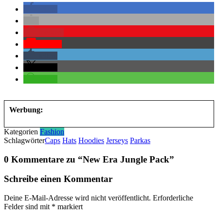
teilen
merken
Pocket
teilen
teilen
teilen
Werbung:
Kategorien
Fashion
Schlagwörter
Caps
Hats
Hoodies
Jerseys
Parkas
0 Kommentare zu “
New Era Jungle Pack
”
Schreibe einen Kommentar
Deine E-Mail-Adresse wird nicht veröffentlicht.
Erforderliche
Felder sind mit
*
markiert