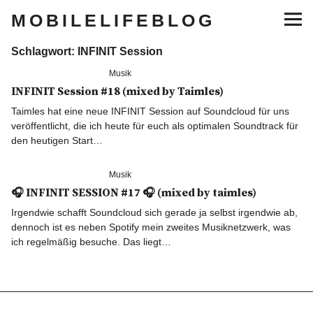
MOBILELIFEBLOG
Schlagwort:
INFINIT Session
Lifestyle
Musik
INFINIT Session #18 (mixed by Taimles)
Musik
Taimles hat eine neue INFINIT Session auf Soundcloud für uns
veröffentlicht, die ich heute für euch als optimalen Soundtrack für
Sneaker
den heutigen Start…
Gaming
Musik
🎧 INFINIT SESSION #17 🎧 (mixed by taimles)
Tech
Irgendwie schafft Soundcloud sich gerade ja selbst irgendwie ab,
dennoch ist es neben Spotify mein zweites Musiknetzwerk, was
ich regelmäßig besuche. Das liegt…
Blogger Essentials
Lifestyle