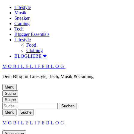
Lifestyle
Musik
Sneaker
Gaming
Tech
Blogger Essentials
Lifestyle
Food
Clothing
BLOGLIEBE ❤
MOBILELIFEBLOG
Dein Blog für Lifestyle, Tech, Musik & Gaming
Menü
Suche
Suche
Suche
Menü
Suche
MOBILELIFEBLOG
Schliessen