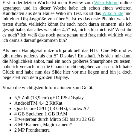
Erst in der letzten Woche ist mein Review zum
Wiko Bloom
online
gegangen und in dieser Woche habe ich schon einen weiteren
Kandidaten aus dem Hause Wiko im Test. Es ist das
Wiko Slide
und
mit einer Displaygröße von über 5″ ist es das erste Phablet was ich
testen durfte, vielleicht könnt ihr euch noch daran erinnern, als ich
gesagt habe, das alles was über 4,5″ ist, nichts für mich ist? Wisst ihr
es noch? Ich weiß das noch ganz genau und frag mich wirklich wie
ich damals darauf gekommen bin?
Als mein Hauptgerät nutze ich ja aktuell das HTC One M8 und es
gibt nichts geileres als ein 5″ Display! Ernsthaft. Als sich mir dann
die Möglichkeit anbot, mal ein noch größeres Smartphone zu testen,
habe ich versucht mir die Chance nicht entgehen zu lassen. Ich hatte
Glück und habe nun das Slide hier vor mir liegen und bin ja doch
begeistert von dem großen Display.
Vorab die wichtigsten Informationen zum Gerät:
5,5 Zoll (13,9 cm) qHD IPS-Display
AndroidTM 4.4.2 KitKat
Quad-Core CPU (1,3 GHz), Cortex A7
4 GB Speicher, 1 GB RAM
Erweiterbar durch Mirco SD bis zu 32 GB
8 MP Kamera, Magic camera*
2 MP Frontkamera