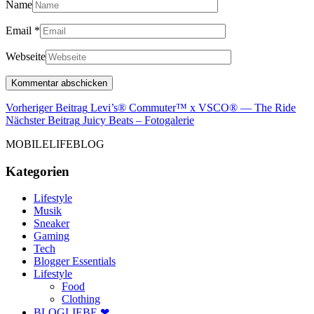
Name
Email
*
Webseite
Beitragsnavigation
Vorh
Vorheriger Beitrag
Levi’s® Commuter™ x VSCO® — The Ride
Nächster
Beit
Nächster Beitrag
Juicy Beats – Fotogalerie
Beitrag
MOBILELIFEBLOG
Kategorien
Lifestyle
Musik
Sneaker
Gaming
Tech
Blogger Essentials
Lifestyle
Food
Clothing
BLOGLIEBE ❤