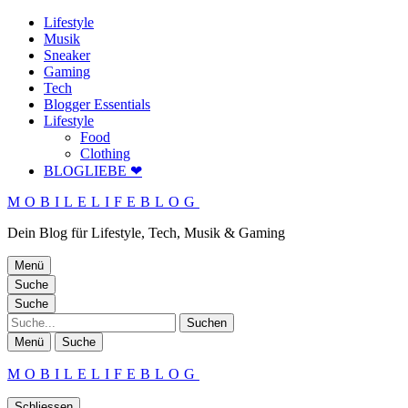
Lifestyle
Musik
Sneaker
Gaming
Tech
Blogger Essentials
Lifestyle
Food
Clothing
BLOGLIEBE ❤
MOBILELIFEBLOG
Dein Blog für Lifestyle, Tech, Musik & Gaming
Menü
Suche
Suche
Suche
Menü
Suche
MOBILELIFEBLOG
Schliessen