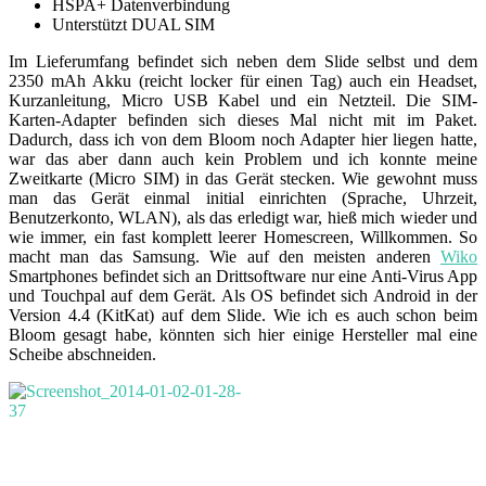
HSPA+ Datenverbindung
Unterstützt DUAL SIM
Im Lieferumfang befindet sich neben dem Slide selbst und dem
2350 mAh Akku (reicht locker für einen Tag) auch ein Headset,
Kurzanleitung, Micro USB Kabel und ein Netzteil. Die SIM-
Karten-Adapter befinden sich dieses Mal nicht mit im Paket.
Dadurch, dass ich von dem Bloom noch Adapter hier liegen hatte,
war das aber dann auch kein Problem und ich konnte meine
Zweitkarte (Micro SIM) in das Gerät stecken. Wie gewohnt muss
man das Gerät einmal initial einrichten (Sprache, Uhrzeit,
Benutzerkonto, WLAN), als das erledigt war, hieß mich wieder und
wie immer, ein fast komplett leerer Homescreen, Willkommen. So
macht man das Samsung. Wie auf den meisten anderen
Wiko
Smartphones befindet sich an Drittsoftware nur eine Anti-Virus App
und Touchpal auf dem Gerät. Als OS befindet sich Android in der
Version 4.4 (KitKat) auf dem Slide. Wie ich es auch schon beim
Bloom gesagt habe, könnten sich hier einige Hersteller mal eine
Scheibe abschneiden.