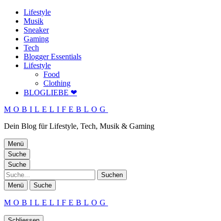
Lifestyle
Musik
Sneaker
Gaming
Tech
Blogger Essentials
Lifestyle
Food
Clothing
BLOGLIEBE ❤
MOBILELIFEBLOG
Dein Blog für Lifestyle, Tech, Musik & Gaming
Menü
Suche
Suche
Suche
Menü
Suche
MOBILELIFEBLOG
Schliessen