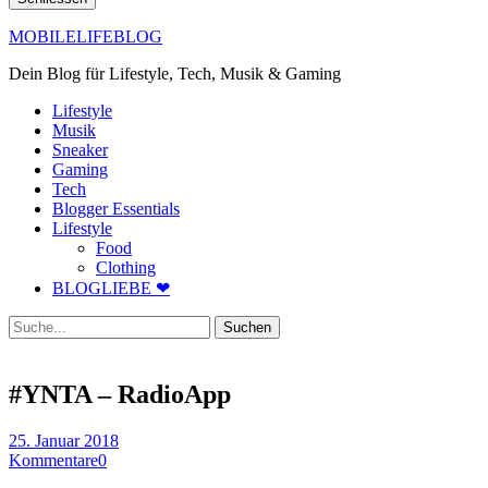
MOBILELIFEBLOG
Dein Blog für Lifestyle, Tech, Musik & Gaming
Lifestyle
Musik
Sneaker
Gaming
Tech
Blogger Essentials
Lifestyle
Food
Clothing
BLOGLIEBE ❤
Suche
#YNTA – RadioApp
25. Januar 2018
Kommentare
0