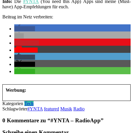
Info:
Die
#YNTA
(You need this App) Apps sind meine (Must-
have) App-Empfehlungen für euch.
Beitrag im Netz verbreiten:
teilen
merken
Pocket
teilen
teilen
teilen
Werbung:
Kategorien
Tech
Schlagwörter
#YNTA
featured
Musik
Radio
0 Kommentare zu “
#YNTA – RadioApp
”
Schreibe einen Kommentar