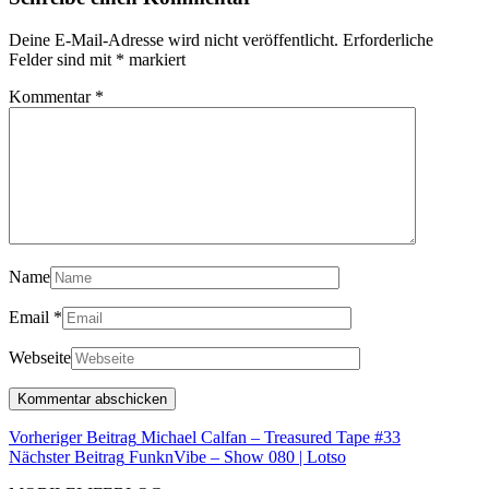
Deine E-Mail-Adresse wird nicht veröffentlicht.
Erforderliche
Felder sind mit
*
markiert
Kommentar
*
Name
Email
*
Webseite
Beitragsnavigation
Vorheriger
Vorheriger Beitrag
Michael Calfan – Treasured Tape #33
Nächster
Beitrag
Nächster Beitrag
FunknVibe – Show 080 | Lotso
Beitrag