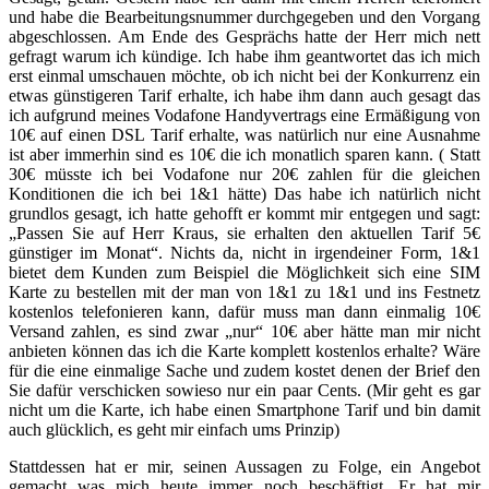
und habe die Bearbeitungsnummer durchgegeben und den Vorgang
abgeschlossen. Am Ende des Gesprächs hatte der Herr mich nett
gefragt warum ich kündige. Ich habe ihm geantwortet das ich mich
erst einmal umschauen möchte, ob ich nicht bei der Konkurrenz ein
etwas günstigeren Tarif erhalte, ich habe ihm dann auch gesagt das
ich aufgrund meines Vodafone Handyvertrags eine Ermäßigung von
10€ auf einen DSL Tarif erhalte, was natürlich nur eine Ausnahme
ist aber immerhin sind es 10€ die ich monatlich sparen kann. ( Statt
30€ müsste ich bei Vodafone nur 20€ zahlen für die gleichen
Konditionen die ich bei 1&1 hätte) Das habe ich natürlich nicht
grundlos gesagt, ich hatte gehofft er kommt mir entgegen und sagt:
„Passen Sie auf Herr Kraus, sie erhalten den aktuellen Tarif 5€
günstiger im Monat“. Nichts da, nicht in irgendeiner Form, 1&1
bietet dem Kunden zum Beispiel die Möglichkeit sich eine SIM
Karte zu bestellen mit der man von 1&1 zu 1&1 und ins Festnetz
kostenlos telefonieren kann, dafür muss man dann einmalig 10€
Versand zahlen, es sind zwar „nur“ 10€ aber hätte man mir nicht
anbieten können das ich die Karte komplett kostenlos erhalte? Wäre
für die eine einmalige Sache und zudem kostet denen der Brief den
Sie dafür verschicken sowieso nur ein paar Cents. (Mir geht es gar
nicht um die Karte, ich habe einen Smartphone Tarif und bin damit
auch glücklich, es geht mir einfach ums Prinzip)
Stattdessen hat er mir, seinen Aussagen zu Folge, ein Angebot
gemacht was mich heute immer noch beschäftigt. Er hat mir