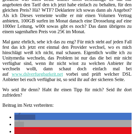
angeboten den Tarif den ich jetzt habe einfach zu behalten, für den
gleichen Preis? Hä? WTF? Deklariere ich sowas dann als Angebot?
Als ich Dieses verneinte wollte er mir einen Volumen Vertrag
anbieten, 100GB surfen im Monat danach eine Drosselung auf eine
1000er Leitung, w00t sowas gibt es noch? Das dann übrigens zu
einem sagenhaften Preis von 25€ im Monat.
Mal ganz ehrlich, sehe ich das zu eng? Für mich steht auf jeden Fall
fest das ich jetzt erst einmal den Provider wechsel, wo es mich
hinschlägt weiß ich nicht, mal schauen. Eigentlich wollte ich zu
Unitymedia wechseln, das Problem ist nur das die bei mir nicht
verfügbar sind, wenn ihr nicht wisst zu welchen Anbieter ihr
wechseln wollt, dann schaut doch einfach mal bei
auf
www.dslverfuegbarkeit.net
vorbei und prüft welcher DSL
Anbieter bei euch verfügbar ist, so seid ihr auf der sicheren Seite.
Wo seid ihr denn? Habt ihr einen Tipp für mich? Seid ihr dort
zufrieden?
Beitrag im Netz verbreiten:
teilen
merken