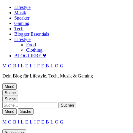
Lifestyle
Musik
Sneaker
Gaming
Tech
Blogger Essentials
Lifestyle
Food
Clothing
BLOGLIEBE ❤
MOBILELIFEBLOG
Dein Blog für Lifestyle, Tech, Musik & Gaming
Menü
Suche
Suche
Suche
Menü
Suche
MOBILELIFEBLOG
Schliessen