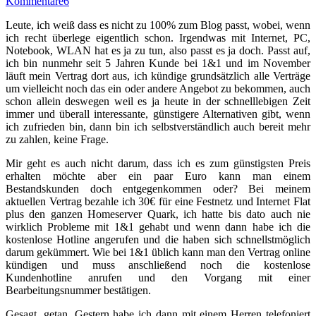
Kommentare
6
Leute, ich weiß dass es nicht zu 100% zum Blog passt, wobei, wenn
ich recht überlege eigentlich schon. Irgendwas mit Internet, PC,
Notebook, WLAN hat es ja zu tun, also passt es ja doch. Passt auf,
ich bin nunmehr seit 5 Jahren Kunde bei 1&1 und im November
läuft mein Vertrag dort aus, ich kündige grundsätzlich alle Verträge
um vielleicht noch das ein oder andere Angebot zu bekommen, auch
schon allein deswegen weil es ja heute in der schnelllebigen Zeit
immer und überall interessante, günstigere Alternativen gibt, wenn
ich zufrieden bin, dann bin ich selbstverständlich auch bereit mehr
zu zahlen, keine Frage.
Mir geht es auch nicht darum, dass ich es zum günstigsten Preis
erhalten möchte aber ein paar Euro kann man einem
Bestandskunden doch entgegenkommen oder? Bei meinem
aktuellen Vertrag bezahle ich 30€ für eine Festnetz und Internet Flat
plus den ganzen Homeserver Quark, ich hatte bis dato auch nie
wirklich Probleme mit 1&1 gehabt und wenn dann habe ich die
kostenlose Hotline angerufen und die haben sich schnellstmöglich
darum gekümmert. Wie bei 1&1 üblich kann man den Vertrag online
kündigen und muss anschließend noch die kostenlose
Kundenhotline anrufen und den Vorgang mit einer
Bearbeitungsnummer bestätigen.
Gesagt, getan. Gestern habe ich dann mit einem Herren telefoniert