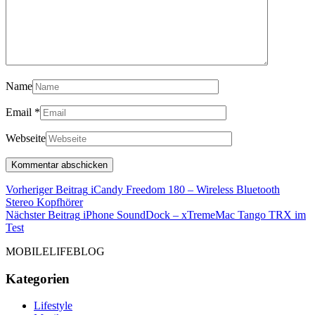
Name
Email
*
Webseite
Beitragsnavigation
Vorheriger Beitrag
iCandy Freedom 180 – Wireless Bluetooth
Vorheriger
Stereo Kopfhörer
Beitrag
Nächster Beitrag
iPhone SoundDock – xTremeMac Tango TRX im
Nächster
Test
Beitrag
MOBILELIFEBLOG
Kategorien
Lifestyle