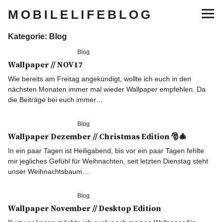
MOBILELIFEBLOG
Kategorie:
Blog
Lifestyle
Blog
Wallpaper // NOV17
Musik
Wie bereits am Freitag angekündigt, wollte ich euch in den
nächsten Monaten immer mal wieder Wallpaper empfehlen. Da
Sneaker
die Beiträge bei euch immer…
Gaming
Blog
Wallpaper Dezember // Christmas Edition 🎅🎄
Tech
In ein paar Tagen ist Heiligabend, bis vor ein paar Tagen fehlte
mir jegliches Gefühl für Weihnachten, seit letzten Dienstag steht
unser Weihnachtsbaum…
Blogger Essentials
Blog
Lifestyle
Wallpaper November // Desktop Edition