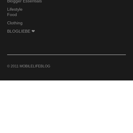
Blogger Essentials
Lifestyle
Food
Clothing
BLOGLIEBE ❤
© 2011 MOBILELIFEBLOG