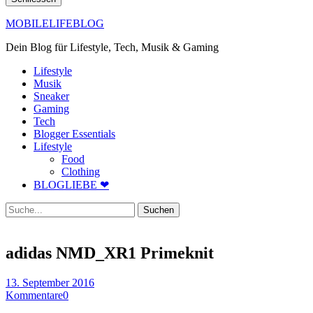
MOBILELIFEBLOG
Dein Blog für Lifestyle, Tech, Musik & Gaming
Lifestyle
Musik
Sneaker
Gaming
Tech
Blogger Essentials
Lifestyle
Food
Clothing
BLOGLIEBE ❤
Suche
adidas NMD_XR1 Primeknit
13. September 2016
Kommentare
0