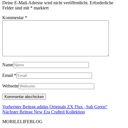
Deine E-Mail-Adresse wird nicht veröffentlicht.
Erforderliche
Felder sind mit
*
markiert
Kommentar
*
Name
Email
*
Webseite
Beitragsnavigation
Vorheriger
Vorheriger Beitrag
adidas Originals ZX Flux „Sub Green“
Nächster
Beitrag
Nächster Beitrag
New Era Crafted Kollektion
Beitrag
MOBILELIFEBLOG