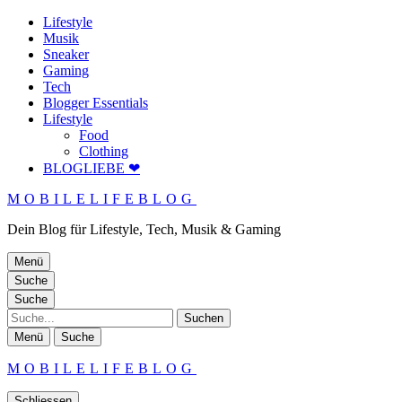
Lifestyle
Musik
Sneaker
Gaming
Tech
Blogger Essentials
Lifestyle
Food
Clothing
BLOGLIEBE ❤
MOBILELIFEBLOG
Dein Blog für Lifestyle, Tech, Musik & Gaming
Menü
Suche
Suche
Suche
Menü
Suche
MOBILELIFEBLOG
Schliessen