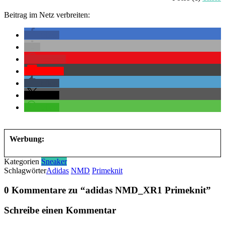
Beitrag im Netz verbreiten:
teilen
merken
Pocket
teilen
teilen
teilen
Werbung:
Kategorien
Sneaker
Schlagwörter
Adidas
NMD
Primeknit
0 Kommentare zu “
adidas NMD_XR1 Primeknit
”
Schreibe einen Kommentar