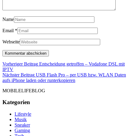
Name
Email
*
Webseite
Beitragsnavigation
Vorheriger Beitrag
Entscheidung getroffen – Vodafone DSL mit
Vorheriger
IPTV
Beitrag
Nächster Beitrag
USB Flash Pro – per USB bzw. WLAN Daten
Nächster
aufs iPhone laden oder runterkopieren
Beitrag
MOBILELIFEBLOG
Kategorien
Lifestyle
Musik
Sneaker
Gaming
Tech