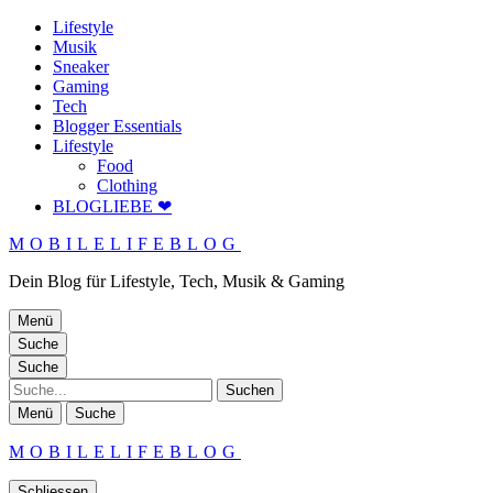
Lifestyle
Musik
Sneaker
Gaming
Tech
Blogger Essentials
Lifestyle
Food
Clothing
BLOGLIEBE ❤
MOBILELIFEBLOG
Dein Blog für Lifestyle, Tech, Musik & Gaming
Menü
Suche
Suche
Suche
Menü
Suche
MOBILELIFEBLOG
Schliessen