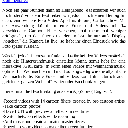
Kommentare
2
Noch ein paar Stunden dann ist Heiligabend, das schaffen wir auch
noch oder? Vor dem Fest haben wir jedoch noch einen Beitrag für
euch, eine weitere Foto-Video App fürs iPhone, Cartoonatic+. Mit
der Anwendung könnt ihr eure Fotos und Videos mit 14
verschiedene Cartoon Filter versehen, mal mehr mal weniger
erfolgreich, um den filter zu ändern müsst ihr nur aufs Display
„touchen“ die Kamera ist live, so habt ihr einen Eindruck wie das
Foto später aussieht.
Was ich jedoch interessant finde ist das ihr bei den Videos zusätzlich
noch die Hintergrundmusik einstellen könnt, somit habt ihr eine
interaktive „Grußkarte“ in Form eines Videos mit Weihnachtsmusik,
optimal für Weihnachten und nicht so langweilig wie die alljährliche
Weihnachtskarte. Eure Fotos und Videos könnt ihr natürlich auch
gleich der ganzen Welt auf Twitter oder Facebook zeigen.
Hier einmal die Beschreibung aus dem AppStore ( Englisch):
•Record videos with 14 cartoon filters, created by pro cartoon artists
•Take cartoon photos
•Have FUN with preview all effects in real time
•Switch between effects while recording
•Add music and create animated masterpieces
•Speed up your videos to make them even funnier