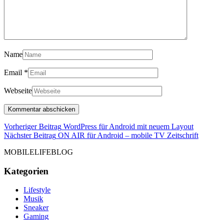
Name
Email
*
Webseite
Beitragsnavigation
Vorherig
Vorheriger Beitrag
WordPress für Android mit neuem Layout
Beitrag
Nächst
Nächster Beitrag
ON AIR für Android – mobile TV Zeitschrift
Beitra
MOBILELIFEBLOG
Kategorien
Lifestyle
Musik
Sneaker
Gaming