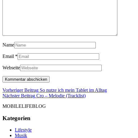
Name
Email
*
Webseite
Beitragsnavigation
Vorheriger
Vorheriger Beitrag
So nutze ich mein Tablet im Alltag
Nächster
Beitrag
Nächster Beitrag
Cro – Melodie (Tracklist)
Beitrag
MOBILELIFEBLOG
Kategorien
Lifestyle
Musik