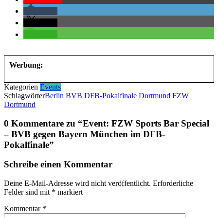
teilen
teilen
teilen
Werbung:
Kategorien
Events
Schlagwörter
Berlin
BVB
DFB-Pokalfinale
Dortmund
FZW
Dortmund
0 Kommentare zu “
Event: FZW Sports Bar Special
– BVB gegen Bayern München im DFB-
Pokalfinale
”
Schreibe einen Kommentar
Deine E-Mail-Adresse wird nicht veröffentlicht.
Erforderliche
Felder sind mit
*
markiert
Kommentar
*