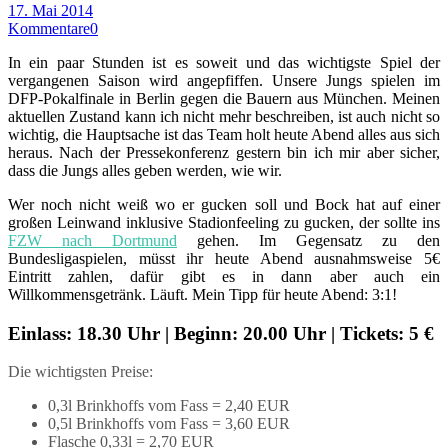
17. Mai 2014
Kommentare
0
In ein paar Stunden ist es soweit und das wichtigste Spiel der
vergangenen Saison wird angepfiffen. Unsere Jungs spielen im
DFP-Pokalfinale in Berlin gegen die Bauern aus München. Meinen
aktuellen Zustand kann ich nicht mehr beschreiben, ist auch nicht so
wichtig, die Hauptsache ist das Team holt heute Abend alles aus sich
heraus. Nach der Pressekonferenz gestern bin ich mir aber sicher,
dass die Jungs alles geben werden, wie wir.
Wer noch nicht weiß wo er gucken soll und Bock hat auf einer
großen Leinwand inklusive Stadionfeeling zu gucken, der sollte ins
FZW nach Dortmund
gehen. Im Gegensatz zu den
Bundesligaspielen, müsst ihr heute Abend ausnahmsweise 5€
Eintritt zahlen, dafür gibt es in dann aber auch ein
Willkommensgetränk. Läuft. Mein Tipp für heute Abend: 3:1!
Einlass: 18.30 Uhr | Beginn: 20.00 Uhr | Tickets: 5 €
Die wichtigsten Preise:
0,3l Brinkhoffs vom Fass = 2,40 EUR
0,5l Brinkhoffs vom Fass = 3,60 EUR
Flasche 0,33l = 2,70 EUR