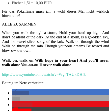
Pitcher 1,5l = 10,00 EUR
Für das Pokalfinale muss ich ja wohl dieses Mal nicht wirklich
bitten oder?
ALLE ZUSAMMEN:
When you walk through a storm, Hold your head up high, And
don’t be afraid of the dark, At the end of a storm, Is a go-olden sky,
And the sweet silver song of the lark, Walk on through the wind
Walk on through the rain Though your-our dreams Be tossed and
blow-ow-ow-own
Walk on, walk on With hope in your heart And you’ll never
walk alone You-ou-ou’ll never walk alone
https://www.youtube.com/watch?v=Wg_TAUkDHfk
Beitrag im Netz verbreiten:
teilen
merken
Pocket