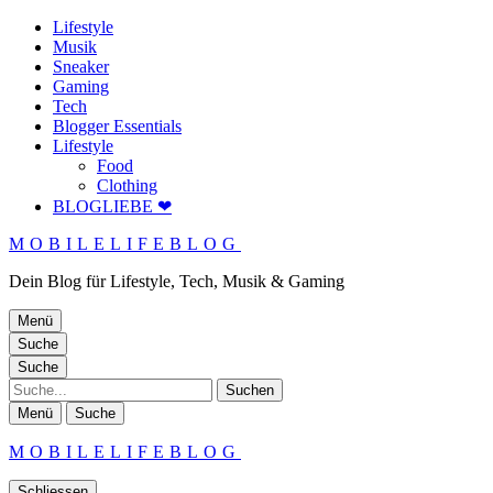
Lifestyle
Musik
Sneaker
Gaming
Tech
Blogger Essentials
Lifestyle
Food
Clothing
BLOGLIEBE ❤
MOBILELIFEBLOG
Dein Blog für Lifestyle, Tech, Musik & Gaming
Menü
Suche
Suche
Suche
Menü
Suche
MOBILELIFEBLOG
Schliessen