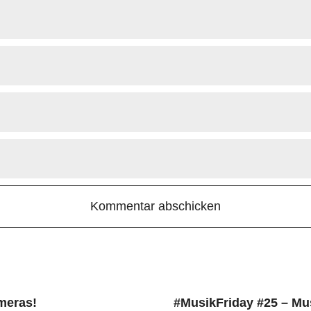
meras!
#MusikFriday #25 – Mu