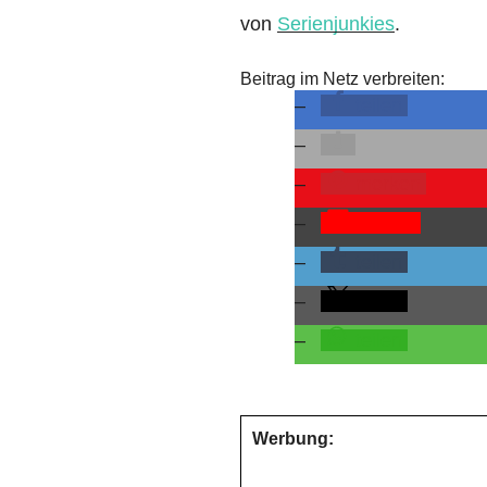
von
Serienjunkies
.
Beitrag im Netz verbreiten:
teilen
merken
Pocket
teilen
teilen
teilen
Werbung: