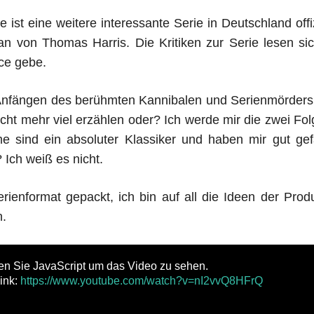
st eine weitere interessante Serie in Deutschland offiz
n von Thomas Harris. Die Kritiken zur Serie lesen sic
ce gebe.
 Anfängen des berühmten Kannibalen und Serienmörders 
nicht mehr viel erzählen oder? Ich werde mir die zwei Fo
 sind ein absoluter Klassiker und haben mir gut gef
 Ich weiß es nicht.
ienformat gepackt, ich bin auf all die Ideen der Pro
n.
ren Sie JavaScript um das Video zu sehen.
ink:
https://www.youtube.com/watch?v=nI2vvQ8HFrQ