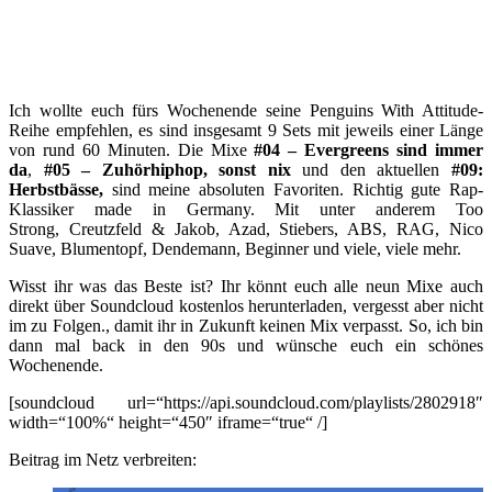
Ich wollte euch fürs Wochenende seine Penguins With Attitude-
Reihe empfehlen, es sind insgesamt 9 Sets mit jeweils einer Länge
von rund 60 Minuten. Die Mixe
#04 – Evergreens sind immer
da
,
#05 – Zuhörhiphop, sonst nix
und den aktuellen
#09:
Herbstbässe,
sind meine absoluten Favoriten. Richtig gute Rap-
Klassiker made in Germany. Mit unter anderem Too
Strong, Creutzfeld & Jakob, Azad, Stiebers, ABS, RAG, Nico
Suave, Blumentopf, Dendemann, Beginner und viele, viele mehr.
Wisst ihr was das Beste ist? Ihr könnt euch alle neun Mixe auch
direkt über Soundcloud kostenlos herunterladen, vergesst aber nicht
im zu Folgen., damit ihr in Zukunft keinen Mix verpasst. So, ich bin
dann mal back in den 90s und wünsche euch ein schönes
Wochenende.
[soundcloud url=“https://api.soundcloud.com/playlists/2802918″
width=“100%“ height=“450″ iframe=“true“ /]
Beitrag im Netz verbreiten: