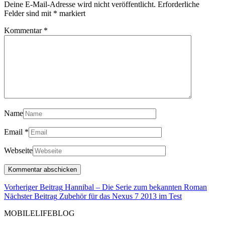
Deine E-Mail-Adresse wird nicht veröffentlicht.
Erforderliche
Felder sind mit
*
markiert
Kommentar
*
Name
Email
*
Webseite
Beitragsnavigation
Vorhe
Vorheriger Beitrag
Hannibal – Die Serie zum bekannten Roman
Nächster
Beitr
Nächster Beitrag
Zubehör für das Nexus 7 2013 im Test
Beitrag
MOBILELIFEBLOG