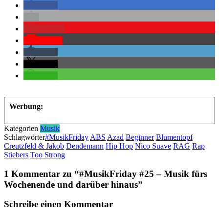
teilen
merken
Pocket
teilen
teilen
teilen
Werbung:
Kategorien
Musik
Schlagwörter
#MusikFriday
ABS
Azad
Beginner
Blumentopf
Creutzfeld & Jakob
Dendemann
Hip Hop
Nico Suave
RAG
Rap
Stiebers
Too Strong
1 Kommentar zu “
#MusikFriday #25 – Musik fürs
Wochenende und darüber hinaus
”
Schreibe einen Kommentar