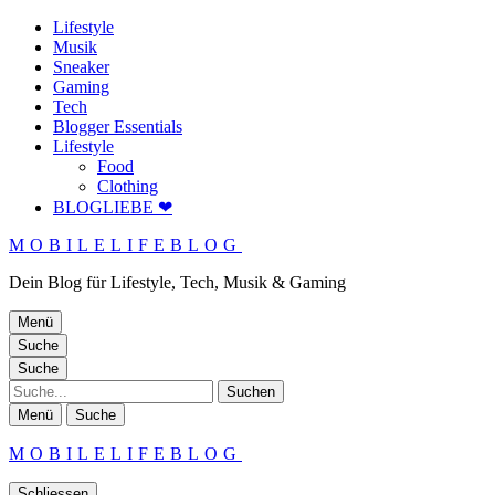
Lifestyle
Musik
Sneaker
Gaming
Tech
Blogger Essentials
Lifestyle
Food
Clothing
BLOGLIEBE ❤
MOBILELIFEBLOG
Dein Blog für Lifestyle, Tech, Musik & Gaming
Menü
Suche
Suche
Suche
Menü
Suche
MOBILELIFEBLOG
Schliessen