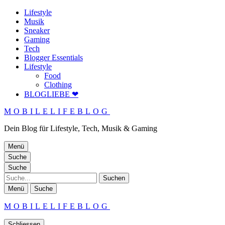
Lifestyle
Musik
Sneaker
Gaming
Tech
Blogger Essentials
Lifestyle
Food
Clothing
BLOGLIEBE ❤
MOBILELIFEBLOG
Dein Blog für Lifestyle, Tech, Musik & Gaming
Menü
Suche
Suche
Suche
Menü
Suche
MOBILELIFEBLOG
Schliessen