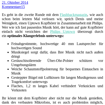
21. Oktober 2014
Kommentare
15
Es geht in die zweite Runde mit dem
Flashbackmagazin
, wie auch
schon beim letzten Mal verlosen wir, sprich Denis und meine
Wenigkeit, einen Uptown Kopfhörer in Zusammenarbeit mit Philips.
Wer wie ich fast pausenlos Musik hört, der kann auf gute Kopfhörer
einfach nicht verzichten der
Philips Uptown
überzeugt durch
ein
optimales Klangerlebnis unterwegs:
Feinabgestimmte, hochwertige 40 mm Lautsprecher für
hochwertigen Sound
Musiksiegel sorgt dafür, dass Ihre Musik nicht nach außen
dringt
Geräuschisolierende Über-Ohr-Polster schützen vor
Umgebungslärm
Weiche Schaumstoffpolsterung für bequemes Eintauchen in
Musik
Gesteppter Bügel mit Luftkissen für langen Musikgenuss und
Tragekomfort unterwegs
Flaches, 1,2 m langes Kabel verhindert Verknicken und
Verknoten
Ihr könnt mit dem Kopfhörer aber nicht nur die Musik genießen,
dank des verbauten Mikrofons, ist es auch problemlos möglich,