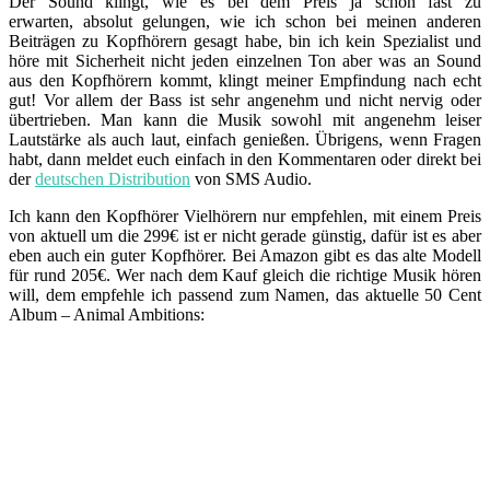
Der Sound klingt, wie es bei dem Preis ja schon fast zu
erwarten, absolut gelungen, wie ich schon bei meinen anderen
Beiträgen zu Kopfhörern gesagt habe, bin ich kein Spezialist und
höre mit Sicherheit nicht jeden einzelnen Ton aber was an Sound
aus den Kopfhörern kommt, klingt meiner Empfindung nach echt
gut! Vor allem der Bass ist sehr angenehm und nicht nervig oder
übertrieben. Man kann die Musik sowohl mit angenehm leiser
Lautstärke als auch laut, einfach genießen. Übrigens, wenn Fragen
habt, dann meldet euch einfach in den Kommentaren oder direkt bei
der
deutschen Distribution
von SMS Audio.
Ich kann den Kopfhörer Vielhörern nur empfehlen, mit einem Preis
von aktuell um die 299€ ist er nicht gerade günstig, dafür ist es aber
eben auch ein guter Kopfhörer. Bei Amazon gibt es das alte Modell
für rund 205€. Wer nach dem Kauf gleich die richtige Musik hören
will, dem empfehle ich passend zum Namen, das aktuelle 50 Cent
Album – Animal Ambitions: