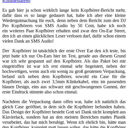
Kommentare
80
Es gab hier ja schon wirklich lange kein Kopfhörer-Bericht mehr,
dafür dass es so lange gedauert hat, habe ich aber eine kleine
Wiedergutmachung für euch, denn neben dem Bericht zum den DJ
Pro Kopfhörern von SMS Audio by 50 Cent, habe ich noch
ein weiteres Paar Kopfhörer erhalten und zwar den On-Ear Street,
den ich an einen glücklichen Leser verlosen darf, dafür schon einem
vielen Dank an SMS Audio!
Der Kopfhörer ist tatsächlich der erste Over Ear den ich teste, bis
jetzt hatte ich nur On-Ears hier im Test, gerade aus diesem Grund
war ich sehr gespannt auf den Kopfhörer. Als das Paket bei mir
eingetroffen ist war ich erst einmal sehr begeistert, neben der
hochwertigen, wenn auch ein wenig zu groß geratenen Verpackung,
befand sich neben dem Kopfhörer, sowohl ein Case für die
Kopfhörer, als auch zwei 3,5mm Klinkekabel, eins im passenden
blauen Design, eins aus schwarz mit geschwungenen Gummi, der
erste Eindruck stimmte also schon einmal.
Nachdem die Verpackung dann offen war, habe ich natürlich das
gleich Case geöffnet, in dem sich die Kopfhörer befunden haben.
Das Design der Kopfhörer besteht Gott sei Dank nicht komplett aus
Klavierlack, sondern hat an den meisten Bereichen mattes Plastik
verarbeitet, das hat mich beruhigt. Wenn ich ehrlich bin, hätte man
den Kopfhörer, komplett matt lassen sollen, das hätte die Kopfhörer