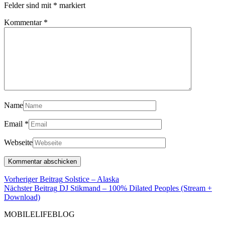
Felder sind mit
*
markiert
Kommentar
*
Name
Email
*
Webseite
Beitragsnavigation
Vorheriger
Vorheriger Beitrag
Solstice – Alaska
Beitrag
Nächster Beitrag
DJ Stikmand – 100% Dilated Peoples (Stream +
Nächster
Download)
Beitrag
MOBILELIFEBLOG