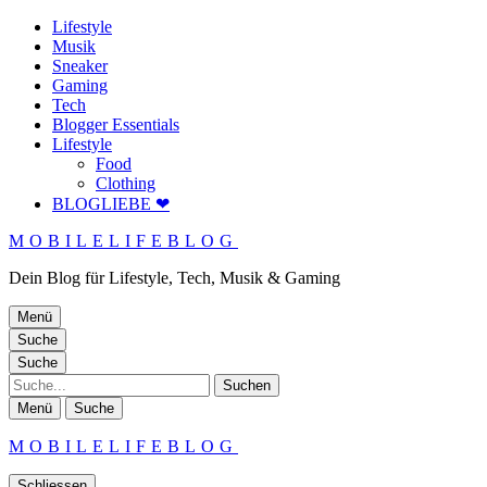
Lifestyle
Musik
Sneaker
Gaming
Tech
Blogger Essentials
Lifestyle
Food
Clothing
BLOGLIEBE ❤
MOBILELIFEBLOG
Dein Blog für Lifestyle, Tech, Musik & Gaming
Menü
Suche
Suche
Suche
Menü
Suche
MOBILELIFEBLOG
Schliessen