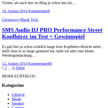
Twitter, als auch hier im Blog ja schon das ein…
19. August 2014
Kommentare
6
Giveaways
Musik
Tech
SMS Audio DJ PRO Performance Street
Kopfhörer im Test + Gewinnspiel
Es gab hier ja schon wirklich lange kein Kopfhörer-Bericht mehr,
dafür dass es so lange gedauert hat, habe ich aber eine kleine
Wiedergutmachung…
12. August 2014
Kommentare
80
Seitennummerierung
Seite
Seite
Seite
Ältere
1
2
…
9
Ältere
Beiträge
der
MOBILELIFEBLOG
Beiträge
Kategorien
Lifestyle
Musik
Sneaker
Gaming