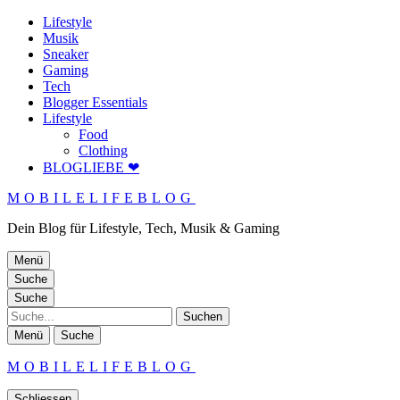
Lifestyle
Musik
Sneaker
Gaming
Tech
Blogger Essentials
Lifestyle
Food
Clothing
BLOGLIEBE ❤
MOBILELIFEBLOG
Dein Blog für Lifestyle, Tech, Musik & Gaming
Menü
Suche
Suche
Suche
Menü
Suche
MOBILELIFEBLOG
Schliessen