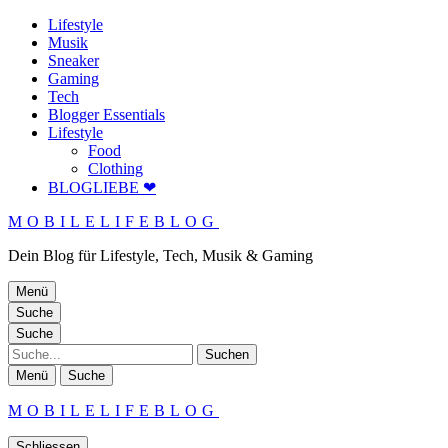
Lifestyle
Musik
Sneaker
Gaming
Tech
Blogger Essentials
Lifestyle
Food
Clothing
BLOGLIEBE ❤
MOBILELIFEBLOG
Dein Blog für Lifestyle, Tech, Musik & Gaming
Menü
Suche
Suche
Suche
Menü
Suche
MOBILELIFEBLOG
Schliessen