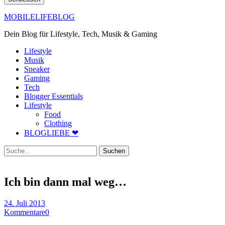
MOBILELIFEBLOG
Dein Blog für Lifestyle, Tech, Musik & Gaming
Lifestyle
Musik
Sneaker
Gaming
Tech
Blogger Essentials
Lifestyle
Food
Clothing
BLOGLIEBE ❤
Suche
Ich bin dann mal weg…
24. Juli 2013
Kommentare
0