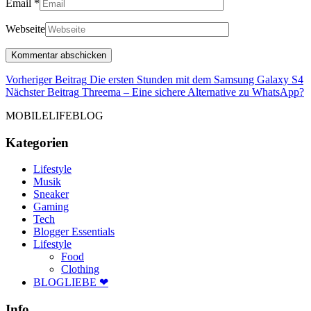
Email
*
Webseite
Beitragsnavigation
V
Vorheriger Beitrag
Die ersten Stunden mit dem Samsung Galaxy S4
B
N
Nächster Beitrag
Threema – Eine sichere Alternative zu WhatsApp?
B
MOBILELIFEBLOG
Kategorien
Lifestyle
Musik
Sneaker
Gaming
Tech
Blogger Essentials
Lifestyle
Food
Clothing
BLOGLIEBE ❤
Info