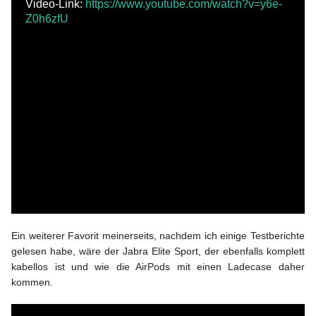
Video-Link:
https://www.youtube.com/watch?v=y6e-
BLOGLIEBE ❤
Z0h6zfU
Ein weiterer Favorit meinerseits, nachdem ich einige Testberichte
gelesen habe, wäre der Jabra Elite Sport, der ebenfalls komplett
kabellos ist und wie die AirPods mit einen Ladecase daher
kommen.