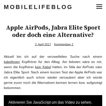
MOBILELIFEBLOG
Lifestyle
Apple AirPods, Jabra Elite Sport
Musik
oder doch eine Alternative?
Sneaker
2. April 2017
Kommentare
2
Aktuell bin ich auf der verzweifelten Suche nach einem
Gaming
kabellosen
Kopfhörer für den Alltag. Am liebsten wäre es mir,
wenn die Kopfhörer
kein Kabel
hätten, im Stile der AirPods oder
Tech
Jabra Elite Sport. Nach einem kurzen Test der Apple AirPods war
ich eigentlich auch schon wieder verzaubert aber ich würde
gerne zuvor noch die Alternativen kennen lernen bzw. aufgezeigt
Blogger Essentials
bekommen.
Lifestyle
Aktivieren Sie JavaScript um das Video zu sehen.