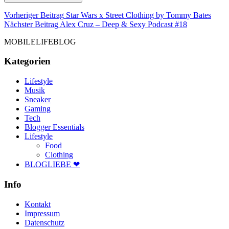
Beitragsnavigation
Vorhe
Vorheriger Beitrag
Star Wars x Street Clothing by Tommy Bates
Nächster
Beitr
Nächster Beitrag
Alex Cruz – Deep & Sexy Podcast #18
Beitrag
MOBILELIFEBLOG
Kategorien
Lifestyle
Musik
Sneaker
Gaming
Tech
Blogger Essentials
Lifestyle
Food
Clothing
BLOGLIEBE ❤
Info
Kontakt
Impressum
Datenschutz