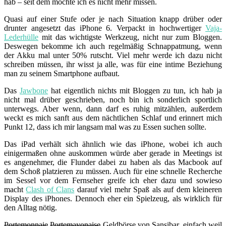
hab – seit dem möchte ich es nicht mehr missen.
Quasi auf einer Stufe oder je nach Situation knapp drüber oder
drunter angesetzt das iPhone 6. Verpackt in hochwertiger
Vaja-
Lederhülle
mit das wichtigste Werkzeug, nicht nur zum Bloggen.
Deswegen bekomme ich auch regelmäßig Schnappatmung, wenn
der Akku mal unter 50% rutscht. Viel mehr werde ich dazu nicht
schreiben müssen, ihr wisst ja alle, was für eine intime Beziehung
man zu seinem Smartphone aufbaut.
Das
Jawbone
hat eigentlich nichts mit Bloggen zu tun, ich hab ja
nicht mal drüber geschrieben, noch bin ich sonderlich sportlich
unterwegs. Aber wenn, dann darf es ruhig mitzählen, außerdem
weckt es mich sanft aus dem nächtlichen Schlaf und erinnert mich
Punkt 12, dass ich mir langsam mal was zu Essen suchen sollte.
Das iPad verhält sich ähnlich wie das iPhone, wobei ich auch
einigermaßen ohne auskommen würde aber gerade in Meetings ist
es angenehmer, die Flunder dabei zu haben als das Macbook auf
dem Schoß platzieren zu müssen. Auch für eine schnelle Recherche
im Sessel vor dem Fernseher greife ich eher dazu und sowieso
macht
Clash of Clans
darauf viel mehr Spaß als auf dem kleineren
Display des iPhones. Dennoch eher ein Spielzeug, als wirklich für
den Alltag nötig.
Portemonnaie
Portemayonaise
Geldbörse von Sansibar, einfach weil