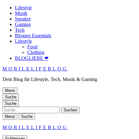
Lifestyle
Musik
Sneaker
Gaming
Tech
Blogger Essentials
Lifestyle
Food
Clothing
BLOGLIEBE ❤
MOBILELIFEBLOG
Dein Blog für Lifestyle, Tech, Musik & Gaming
Menü
Suche
Suche
Suche
Menü
Suche
MOBILELIFEBLOG
Schliessen