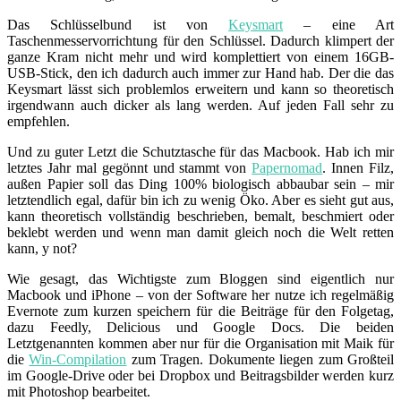
Das Schlüsselbund ist von
Keysmart
– eine Art
Taschenmesservorrichtung für den Schlüssel. Dadurch klimpert der
ganze Kram nicht mehr und wird komplettiert von einem 16GB-
USB-Stick, den ich dadurch auch immer zur Hand hab. Der die das
Keysmart lässt sich problemlos erweitern und kann so theoretisch
irgendwann auch dicker als lang werden. Auf jeden Fall sehr zu
empfehlen.
Und zu guter Letzt die Schutztasche für das Macbook. Hab ich mir
letztes Jahr mal gegönnt und stammt von
Papernomad
. Innen Filz,
außen Papier soll das Ding 100% biologisch abbaubar sein – mir
letztendlich egal, dafür bin ich zu wenig Öko. Aber es sieht gut aus,
kann theoretisch vollständig beschrieben, bemalt, beschmiert oder
beklebt werden und wenn man damit gleich noch die Welt retten
kann, y not?
Wie gesagt, das Wichtigste zum Bloggen sind eigentlich nur
Macbook und iPhone – von der Software her nutze ich regelmäßig
Evernote zum kurzen speichern für die Beiträge für den Folgetag,
dazu Feedly, Delicious und Google Docs. Die beiden
Letztgenannten kommen aber nur für die Organisation mit Maik für
die
Win-Compilation
zum Tragen. Dokumente liegen zum Großteil
im Google-Drive oder bei Dropbox und Beitragsbilder werden kurz
mit Photoshop bearbeitet.