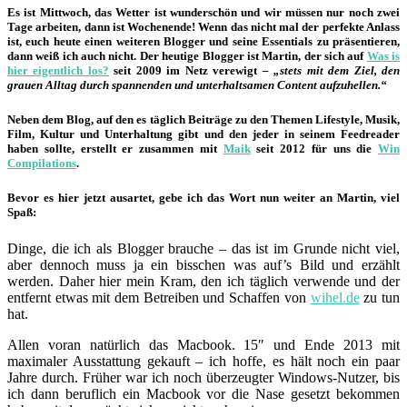
Es ist Mittwoch, das Wetter ist wunderschön und wir müssen nur noch zwei
Tage arbeiten, dann ist Wochenende! Wenn das nicht mal der perfekte Anlass
ist, euch heute einen weiteren Blogger und seine Essentials zu präsentieren,
dann weiß ich auch nicht. Der heutige Blogger ist Martin, der sich auf
Was is
hier eigentlich los?
seit 2009 im Netz verewigt
– „stets mit dem Ziel, den
grauen Alltag durch spannenden und unterhaltsamen Content aufzuhellen.“
Neben dem Blog, auf den es täglich Beiträge zu den Themen Lifestyle, Musik,
Film, Kultur und Unterhaltung gibt und den jeder in seinem Feedreader
haben sollte, erstellt er zusammen mit
Maik
seit 2012 für uns die
Win
Compilations
.
Bevor es hier jetzt ausartet, gebe ich das Wort nun weiter an Martin, viel
Spaß:
Dinge, die ich als Blogger brauche – das ist im Grunde nicht viel,
aber dennoch muss ja ein bisschen was auf’s Bild und erzählt
werden. Daher hier mein Kram, den ich täglich verwende und der
entfernt etwas mit dem Betreiben und Schaffen von
wihel.de
zu tun
hat.
Allen voran natürlich das Macbook. 15″ und Ende 2013 mit
maximaler Ausstattung gekauft – ich hoffe, es hält noch ein paar
Jahre durch. Früher war ich noch überzeugter Windows-Nutzer, bis
ich dann beruflich ein Macbook vor die Nase gesetzt bekommen