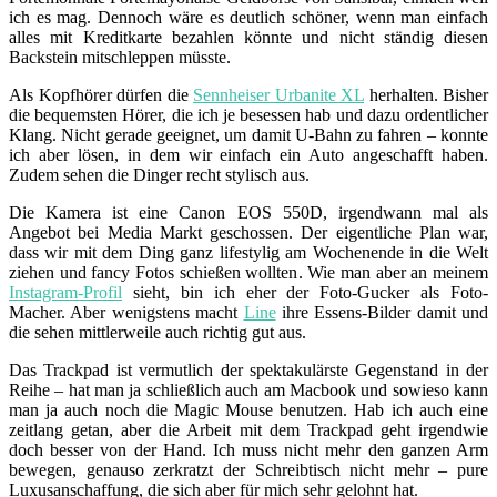
ich es mag. Dennoch wäre es deutlich schöner, wenn man einfach
alles mit Kreditkarte bezahlen könnte und nicht ständig diesen
Backstein mitschleppen müsste.
Als Kopfhörer dürfen die
Sennheiser Urbanite XL
herhalten. Bisher
die bequemsten Hörer, die ich je besessen hab und dazu ordentlicher
Klang. Nicht gerade geeignet, um damit U-Bahn zu fahren – konnte
ich aber lösen, in dem wir einfach ein Auto angeschafft haben.
Zudem sehen die Dinger recht stylisch aus.
Die Kamera ist eine Canon EOS 550D, irgendwann mal als
Angebot bei Media Markt geschossen. Der eigentliche Plan war,
dass wir mit dem Ding ganz lifestylig am Wochenende in die Welt
ziehen und fancy Fotos schießen wollten. Wie man aber an meinem
Instagram-Profil
sieht, bin ich eher der Foto-Gucker als Foto-
Macher. Aber wenigstens macht
Line
ihre Essens-Bilder damit und
die sehen mittlerweile auch richtig gut aus.
Das Trackpad ist vermutlich der spektakulärste Gegenstand in der
Reihe – hat man ja schließlich auch am Macbook und sowieso kann
man ja auch noch die Magic Mouse benutzen. Hab ich auch eine
zeitlang getan, aber die Arbeit mit dem Trackpad geht irgendwie
doch besser von der Hand. Ich muss nicht mehr den ganzen Arm
bewegen, genauso zerkratzt der Schreibtisch nicht mehr – pure
Luxusanschaffung, die sich aber für mich sehr gelohnt hat.