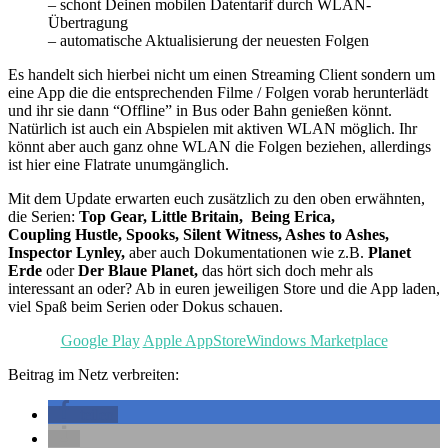
– schont Deinen mobilen Datentarif durch WLAN-
Übertragung
– automatische Aktualisierung der neuesten Folgen
Es handelt sich hierbei nicht um einen Streaming Client sondern um
eine App die die entsprechenden Filme / Folgen vorab herunterlädt
und ihr sie dann “Offline” in Bus oder Bahn genießen könnt.
Natürlich ist auch ein Abspielen mit aktiven WLAN möglich. Ihr
könnt aber auch ganz ohne WLAN die Folgen beziehen, allerdings
ist hier eine Flatrate unumgänglich.
Mit dem Update erwarten euch zusätzlich zu den oben erwähnten,
die Serien:
Top Gear, Little Britain, Being Erica,
Coupling
Hustle, Spooks, Silent Witness, Ashes to Ashes,
Inspector Lynley,
aber auch Dokumentationen wie z.B.
Planet
Erde
oder
Der Blaue Planet,
das hört sich doch mehr als
interessant an oder? Ab in euren jeweiligen Store und die App laden,
viel Spaß beim Serien oder Dokus schauen.
Google Play
Apple AppStore
Windows Marketplace
Beitrag im Netz verbreiten:
teilen