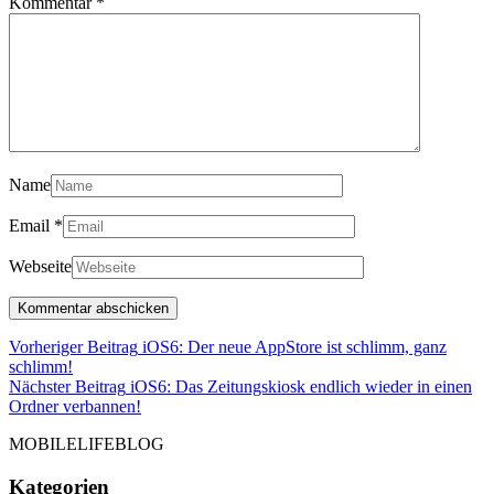
Kommentar
*
Name
Email
*
Webseite
Beitragsnavigation
Vorheriger Beitrag
iOS6: Der neue AppStore ist schlimm, ganz
Vorheriger
schlimm!
Beitrag
Nächster Beitrag
iOS6: Das Zeitungskiosk endlich wieder in einen
Nächster
Ordner verbannen!
Beitrag
MOBILELIFEBLOG
Kategorien