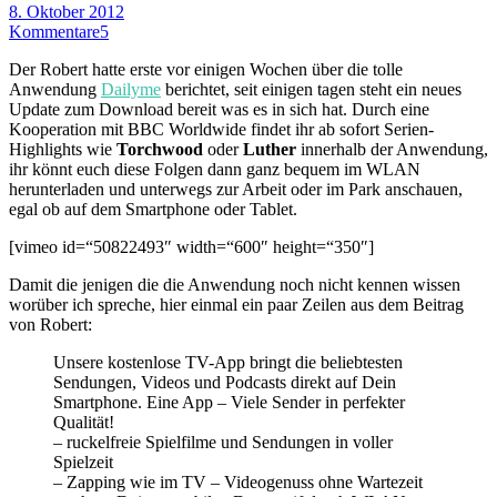
8. Oktober 2012
Kommentare
5
Der Robert hatte erste vor einigen Wochen über die tolle
Anwendung
Dailyme
berichtet, seit einigen tagen steht ein neues
Update zum Download bereit was es in sich hat. Durch eine
Kooperation mit BBC Worldwide findet ihr ab sofort Serien-
Highlights wie
Torchwood
oder
Luther
innerhalb der Anwendung,
ihr könnt euch diese Folgen dann ganz bequem im WLAN
herunterladen und unterwegs zur Arbeit oder im Park anschauen,
egal ob auf dem Smartphone oder Tablet.
[vimeo id=“50822493″ width=“600″ height=“350″]
Damit die jenigen die die Anwendung noch nicht kennen wissen
worüber ich spreche, hier einmal ein paar Zeilen aus dem Beitrag
von Robert:
Unsere kostenlose TV-App bringt die beliebtesten
Sendungen, Videos und Podcasts direkt auf Dein
Smartphone. Eine App – Viele Sender in perfekter
Qualität!
– ruckelfreie Spielfilme und Sendungen in voller
Spielzeit
– Zapping wie im TV – Videogenuss ohne Wartezeit