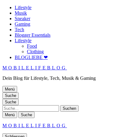
Lifestyle
Musik
Sneaker
Gaming
Tech
Blogger Essentials
Lifestyle
Food
Clothing
BLOGLIEBE ❤
MOBILELIFEBLOG
Dein Blog für Lifestyle, Tech, Musik & Gaming
Menü
Suche
Suche
Suche
Menü
Suche
MOBILELIFEBLOG
Schliessen