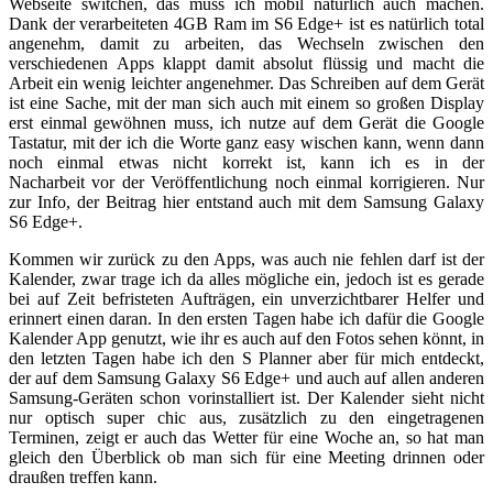
Webseite switchen, das muss ich mobil natürlich auch machen.
Dank der verarbeiteten 4GB Ram im S6 Edge+ ist es natürlich total
angenehm, damit zu arbeiten, das Wechseln zwischen den
verschiedenen Apps klappt damit absolut flüssig und macht die
Arbeit ein wenig leichter angenehmer. Das Schreiben auf dem Gerät
ist eine Sache, mit der man sich auch mit einem so großen Display
erst einmal gewöhnen muss, ich nutze auf dem Gerät die Google
Tastatur, mit der ich die Worte ganz easy wischen kann, wenn dann
noch einmal etwas nicht korrekt ist, kann ich es in der
Nacharbeit vor der Veröffentlichung noch einmal korrigieren. Nur
zur Info, der Beitrag hier entstand auch mit dem Samsung Galaxy
S6 Edge+.
Kommen wir zurück zu den Apps, was auch nie fehlen darf ist der
Kalender, zwar trage ich da alles mögliche ein, jedoch ist es gerade
bei auf Zeit befristeten Aufträgen, ein unverzichtbarer Helfer und
erinnert einen daran. In den ersten Tagen habe ich dafür die Google
Kalender App genutzt, wie ihr es auch auf den Fotos sehen könnt, in
den letzten Tagen habe ich den S Planner aber für mich entdeckt,
der auf dem Samsung Galaxy S6 Edge+ und auch auf allen anderen
Samsung-Geräten schon vorinstalliert ist. Der Kalender sieht nicht
nur optisch super chic aus, zusätzlich zu den eingetragenen
Terminen, zeigt er auch das Wetter für eine Woche an, so hat man
gleich den Überblick ob man sich für eine Meeting drinnen oder
draußen treffen kann.