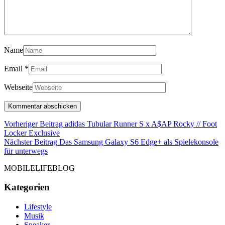
Name
Email
*
Webseite
Beitragsnavigation
Vorheriger Beitrag
adidas Tubular Runner S x A$AP Rocky // Foot
Vorheriger
Locker Exclusive
Beitrag
Nächster Beitrag
Das Samsung Galaxy S6 Edge+ als Spielekonsole
Nächster
für unterwegs
Beitrag
MOBILELIFEBLOG
Kategorien
Lifestyle
Musik
Sneaker