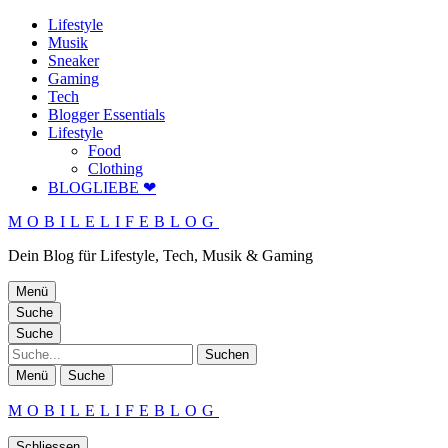
Lifestyle
Musik
Sneaker
Gaming
Tech
Blogger Essentials
Lifestyle
Food
Clothing
BLOGLIEBE ❤
MOBILELIFEBLOG
Dein Blog für Lifestyle, Tech, Musik & Gaming
Menü
Suche
Suche
Suche
Menü
Suche
MOBILELIFEBLOG
Schliessen