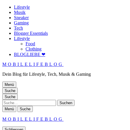
Lifestyle
Musik
Sneaker
Gaming
Tech
Blogger Essentials
Lifestyle
Food
Clothing
BLOGLIEBE ❤
MOBILELIFEBLOG
Dein Blog für Lifestyle, Tech, Musik & Gaming
Menü
Suche
Suche
Suche
Menü
Suche
MOBILELIFEBLOG
Schliessen