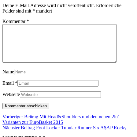
Deine E-Mail-Adresse wird nicht veröffentlicht.
Erforderliche
Felder sind mit
*
markiert
Kommentar
*
Name
Email
*
Webseite
Beitragsnavigation
Vorheriger Beitrag
Mit Head&Shoulders und den neuen 2in1
Vorheriger
Varianten zur EuroBasket 2015
Beitrag
Nächs
Nächster Beitrag
Foot Locker Tubular Runner S x A$AP Rocky
Beitr