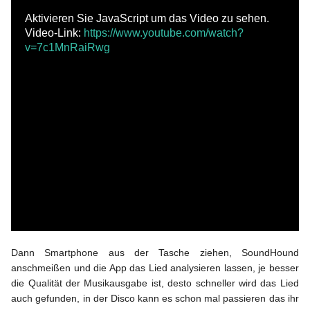
BLOGLIEBE ❤
Aktivieren Sie JavaScript um das Video zu sehen.
Video-Link:
https://www.youtube.com/watch?
v=7c1MnRaiRwg
Dann Smartphone aus der Tasche ziehen, SoundHound
anschmeißen und die App das Lied analysieren lassen, je besser
die Qualität der Musikausgabe ist, desto schneller wird das Lied
auch gefunden, in der Disco kann es schon mal passieren das ihr