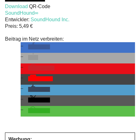
Download
QR-Code
SoundHound∞
Entwickler:
SoundHound Inc.
Preis:
5,49 €
Beitrag im Netz verbreiten:
teilen
merken
Pocket
teilen
teilen
teilen
Werbung: