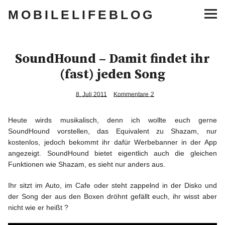
MOBILELIFEBLOG
Lifestyle
SoundHound – Damit findet ihr
Musik
(fast) jeden Song
Sneaker
8. Juli 2011
Kommentare
2
Heute wirds musikalisch, denn ich wollte euch gerne
Gaming
SoundHound vorstellen, das Equivalent zu Shazam, nur
kostenlos, jedoch bekommt ihr dafür Werbebanner in der App
Tech
angezeigt. SoundHound bietet eigentlich auch die gleichen
Funktionen wie Shazam, es sieht nur anders aus.
Blogger Essentials
Ihr sitzt im Auto, im Cafe oder steht zappelnd in der Disko und
der Song der aus den Boxen dröhnt gefällt euch, ihr wisst aber
Lifestyle
nicht wie er heißt ?