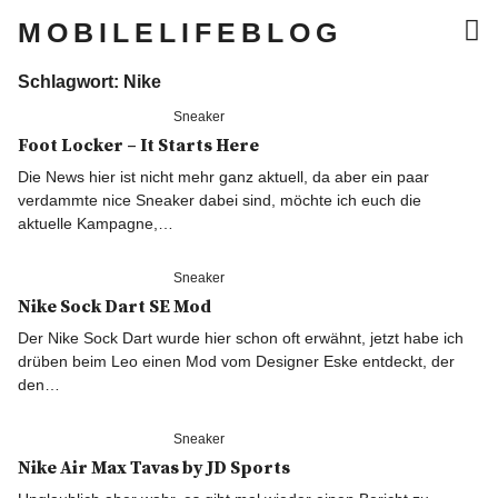
MOBILELIFEBLOG
Schlagwort:
Nike
Lifestyle
Sneaker
Foot Locker – It Starts Here
Musik
Die News hier ist nicht mehr ganz aktuell, da aber ein paar
verdammte nice Sneaker dabei sind, möchte ich euch die
Sneaker
aktuelle Kampagne,…
Gaming
Sneaker
Nike Sock Dart SE Mod
Tech
Der Nike Sock Dart wurde hier schon oft erwähnt, jetzt habe ich
drüben beim Leo einen Mod vom Designer Eske entdeckt, der
den…
Blogger Essentials
Sneaker
Lifestyle
Nike Air Max Tavas by JD Sports