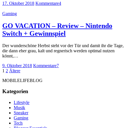
17. Oktober 2018
Kommentare
4
Gaming
GO VACATION – Review – Nintendo
Switch + Gewinnspiel
Der wunderschöne Herbst steht vor der Tür und damit ihr die Tage,
die dann eher grau, kalt und regnerisch werden optimal nutzen
könnt,…
9. Oktober 2018
Kommentare
7
Seitennummerierung
Seite
Seite
Ältere
1
2
Ältere
Beiträge
der
MOBILELIFEBLOG
Beiträge
Kategorien
Lifestyle
Musik
Sneaker
Gaming
Tech