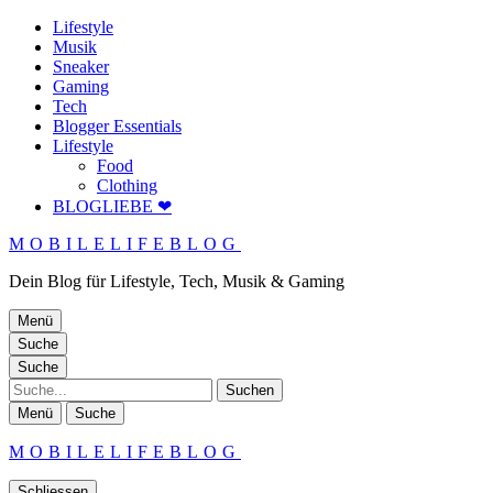
Lifestyle
Musik
Sneaker
Gaming
Tech
Blogger Essentials
Lifestyle
Food
Clothing
BLOGLIEBE ❤
MOBILELIFEBLOG
Dein Blog für Lifestyle, Tech, Musik & Gaming
Menü
Suche
Suche
Suche
Menü
Suche
MOBILELIFEBLOG
Schliessen