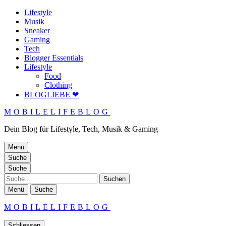
Lifestyle
Musik
Sneaker
Gaming
Tech
Blogger Essentials
Lifestyle
Food
Clothing
BLOGLIEBE ❤
MOBILELIFEBLOG
Dein Blog für Lifestyle, Tech, Musik & Gaming
Menü
Suche
Suche
Suche
Menü
Suche
MOBILELIFEBLOG
Schliessen