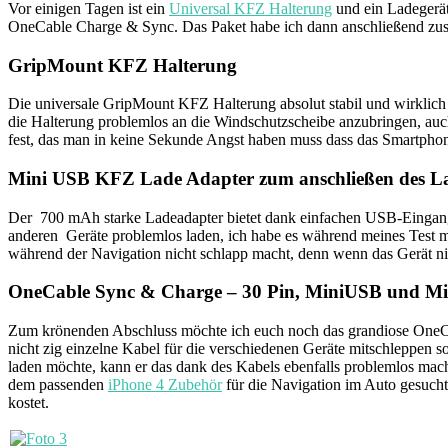
Vor einigen Tagen ist ein
Universal KFZ Halterung
und ein Ladegerät
OneCable Charge & Sync. Das Paket habe ich dann anschließend zu
GripMount KFZ Halterung
Die universale GripMount KFZ Halterung absolut stabil und wirklich 
die Halterung problemlos an die Windschutzscheibe anzubringen, auch 
fest, das man in keine Sekunde Angst haben muss dass das Smartphon
Mini USB KFZ Lade Adapter zum anschließen des L
Der 700 mAh starke Ladeadapter bietet dank einfachen USB-Eingang z
anderen Geräte problemlos laden, ich habe es während meines Test mi
während der Navigation nicht schlapp macht, denn wenn das Gerät ni
OneCable Sync & Charge – 30 Pin, MiniUSB und Mi
Zum krönenden Abschluss möchte ich euch noch das grandiose OneCa
nicht zig einzelne Kabel für die verschiedenen Geräte mitschleppen
laden möchte, kann er das dank des Kabels ebenfalls problemlos ma
dem passenden
iPhone 4 Zubehör
für die Navigation im Auto gesucht
kostet.