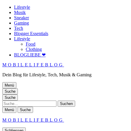
Lifestyle
Musik
Sneaker
Gaming
Tech
Blogger Essentials
Lifestyle
Food
Clothing
BLOGLIEBE ❤
MOBILELIFEBLOG
Dein Blog für Lifestyle, Tech, Musik & Gaming
Menü
Suche
Suche
Suche
Menü
Suche
MOBILELIFEBLOG
Schliessen