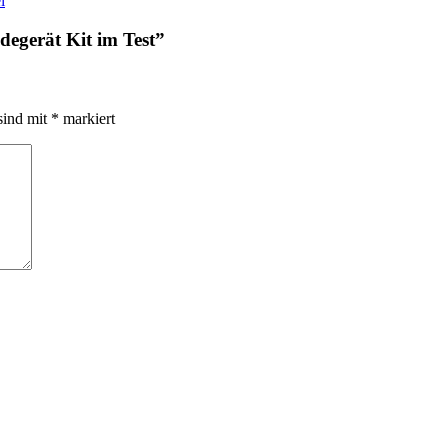
l
egerät Kit im Test
”
sind mit
*
markiert
r