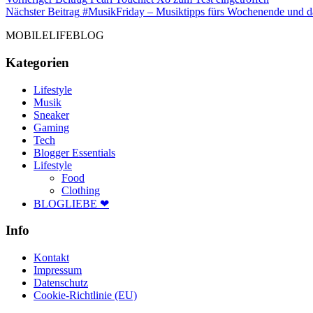
Beitragsnavigation
Beitrag
Nächster Beitrag
#MusikFriday – Musiktipps fürs Wochenende und d
MOBILELIFEBLOG
Kategorien
Lifestyle
Musik
Sneaker
Gaming
Tech
Blogger Essentials
Lifestyle
Food
Clothing
BLOGLIEBE ❤
Info
Kontakt
Impressum
Datenschutz
Cookie-Richtlinie (EU)