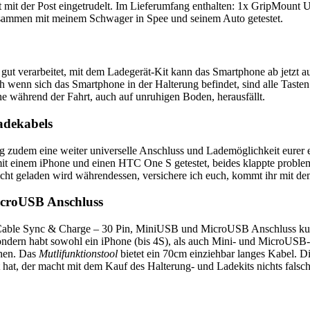
 mit der Post eingetrudelt. Im Lieferumfang enthalten: 1x GripMoun
sammen mit meinem Schwager in Spee und seinem Auto getestet.
gut verarbeitet, mit dem Ladegerät-Kit kann das Smartphone ab jetzt a
wenn sich das Smartphone in der Halterung befindet, sind alle Tasten u
e während der Fahrt, auch auf unruhigen Boden, herausfällt.
adekabels
udem eine weiter universelle Anschluss und Lademöglichkeit eurer el
t einem iPhone und einen HTC One S getestet, beides klappte problemlo
cht geladen wird währendessen, versichere ich euch, kommt ihr mit de
croUSB Anschluss
ble Sync & Charge – 30 Pin, MiniUSB und MicroUSB Anschluss kurz v
 sondern habt sowohl ein iPhone (bis 4S), als auch Mini- und MicroUS
chen. Das
Mutlifunktionstool
bietet ein 70cm einziehbar langes Kabel. D
 hat, der macht mit dem Kauf des Halterung- und Ladekits nichts falsc