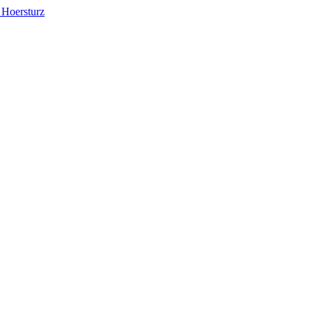
Nächster
 Hoersturz
Beitrag