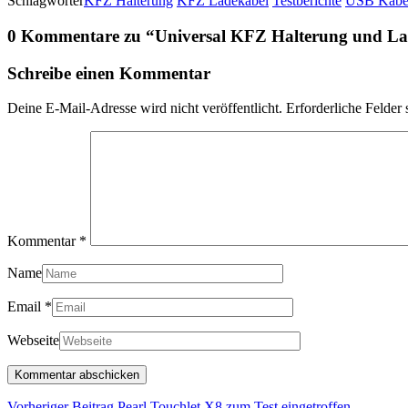
Schlagwörter
KFZ Halterung
KFZ Ladekabel
Testberichte
USB Kabe
0 Kommentare zu “
Universal KFZ Halterung und Lad
Schreibe einen Kommentar
Deine E-Mail-Adresse wird nicht veröffentlicht.
Erforderliche Felder 
Kommentar
*
Name
Email
*
Webseite
Vorherige
Vorheriger Beitrag
Pearl Touchlet X8 zum Test eingetroffen