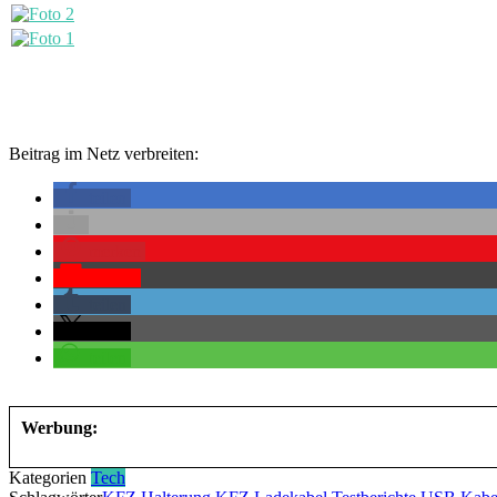
Beitrag im Netz verbreiten:
teilen
merken
Pocket
teilen
teilen
teilen
Werbung:
Kategorien
Tech