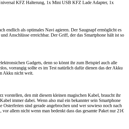
t Universal KFZ Halterung, 1x Mini USB KFZ Lade Adapter, 1x
uch endlich als optimales Navi agieren. Der Saugnapf ermöglicht es
nd Anschlüsse erreichbar. Der Griff, der das Smartphone hält ist so
ektronsichen Gadgets, denn so könnt ihr zum Beispiel auch alle
s, vorrangig sollte es im Test natürlich dafür dienen das der Akku
m Akku nicht weit.
orstellen, den mit diesem kleinen magischen Kabel, braucht ihr
B-Kabel immer dabei. Wenn also mal ein bekannter sein Smartphone
ie Osterferien sind gerade angebrochen und wer sowieso noch nach
h, vor allem nicht wenn man bedenkt dass das gesamte Paket nur 21€