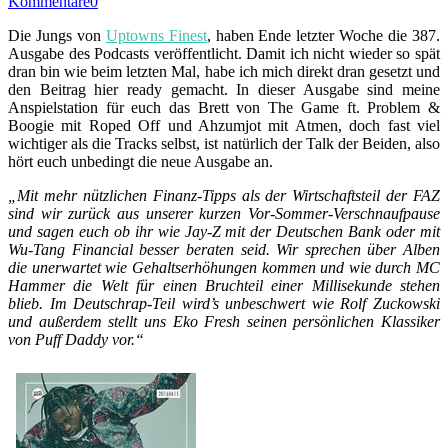
Kommentare
0
Die Jungs von
Uptowns Finest
, haben Ende letzter Woche die 387.
Ausgabe des Podcasts veröffentlicht. Damit ich nicht wieder so spät
dran bin wie beim letzten Mal, habe ich mich direkt dran gesetzt und
den Beitrag hier ready gemacht. In dieser Ausgabe sind meine
Anspielstation für euch das Brett von The Game ft. Problem &
Boogie mit Roped Off und Ahzumjot mit Atmen, doch fast viel
wichtiger als die Tracks selbst, ist natürlich der Talk der Beiden, also
hört euch unbedingt die neue Ausgabe an.
„Mit mehr nützlichen Finanz-Tipps als der Wirtschaftsteil der FAZ
sind wir zurück aus unserer kurzen Vor-Sommer-Verschnaufpause
und sagen euch ob ihr wie Jay-Z mit der Deutschen Bank oder mit
Wu-Tang Financial besser beraten seid. Wir sprechen über Alben
die unerwartet wie Gehaltserhöhungen kommen und wie durch MC
Hammer die Welt für einen Bruchteil einer Millisekunde stehen
blieb. Im Deutschrap-Teil wird’s unbeschwert wie Rolf Zuckowski
und außerdem stellt uns Eko Fresh seinen persönlichen Klassiker
von Puff Daddy vor.“