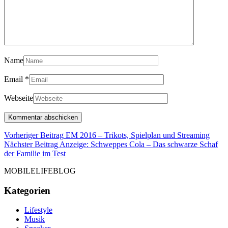
Name
Email
*
Webseite
Beitragsnavigation
Vorhe
Vorheriger Beitrag
EM 2016 – Trikots, Spielplan und Streaming
Beitr
Nächster Beitrag
Anzeige: Schweppes Cola – Das schwarze Schaf
Nächster
der Familie im Test
Beitrag
MOBILELIFEBLOG
Kategorien
Lifestyle
Musik