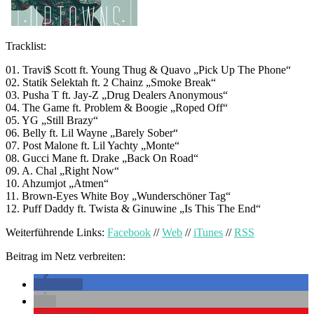
Tracklist:
01. Travi$ Scott ft. Young Thug & Quavo „Pick Up The Phone“
02. Statik Selektah ft. 2 Chainz „Smoke Break“
03. Pusha T ft. Jay-Z „Drug Dealers Anonymous“
04. The Game ft. Problem & Boogie „Roped Off“
05. YG „Still Brazy“
06. Belly ft. Lil Wayne „Barely Sober“
07. Post Malone ft. Lil Yachty „Monte“
08. Gucci Mane ft. Drake „Back On Road“
09. A. Chal „Right Now“
10. Ahzumjot „Atmen“
11. Brown-Eyes White Boy „Wunderschöner Tag“
12. Puff Daddy ft. Twista & Ginuwine „Is This The End“
Weiterführende Links:
Facebook
//
Web
//
iTunes
//
RSS
Beitrag im Netz verbreiten:
teilen