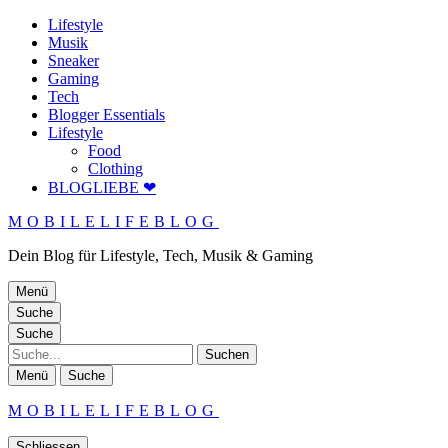
Lifestyle
Musik
Sneaker
Gaming
Tech
Blogger Essentials
Lifestyle
Food
Clothing
BLOGLIEBE ❤
MOBILELIFEBLOG
Dein Blog für Lifestyle, Tech, Musik & Gaming
Menü
Suche
Suche
Suche
Menü
Suche
MOBILELIFEBLOG
Schliessen