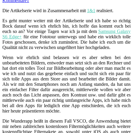
Kommentare
1
Die Artikelserie wird in Zusammenarbeit mit
1&1
realisiert.
Es geht munter weiter mit der Artikelserie und ich habe so richtig
Bock darauf wenn ich ehrlich bin, ich hoffe das kommt euch bei
euch so an? Vor einige Tagen war ich ja mit dem
Samsung Galaxy
S6 Edge+
für eine Fototour unterwegs und habe ein wirklich tolle
Fotos geschossen, denke ich zumindest. Die habe ich euch um die
Qualität nicht zu verwischen ungefiltert hier hochgeladen.
Wenn wir ehrlich sind belassen wir es aber selten bei den
unbearbeiteten Bildern, entweder man setzt sich an den Rechner und
hat dort ein tolles Tool zur Bildbearbeitung oder aber man macht es
wie ich und nutzt das gegebene einfach und sucht sich ein paar für
sich tolle Apps aus dem Store aus und bearbeitet die Bilder damit.
Als wir mit den Smartphones noch am Anfang standen, da hat uns
ein einfacher Filter dafür ausgereicht, mittlerweile wollen wir aber
auch noch das Licht anpassen, den Kontrast usw. und dafür gibt es
mittlerweile auch ein paar richtig umfangreiche Apps, ich habe mich
bei all den Apps für lediglich eine App entschieden, die ich euch
hier heute präsentieren möchte.
Die Wunderapp heißt in diesem Fall VSCO, die Anwendung bietet
mir neben zahlreichen kostenlosen Filtermöglichkeiten auch weitere
kostenpflichtige Filterpakete an, sowohl unter iOS als auch unter