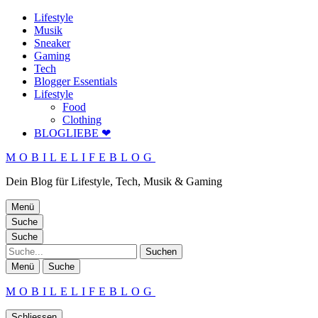
Lifestyle
Musik
Sneaker
Gaming
Tech
Blogger Essentials
Lifestyle
Food
Clothing
BLOGLIEBE ❤
MOBILELIFEBLOG
Dein Blog für Lifestyle, Tech, Musik & Gaming
Menü
Suche
Suche
Suche
Menü
Suche
MOBILELIFEBLOG
Schliessen