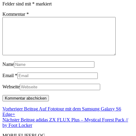
Felder sind mit
*
markiert
Kommentar
*
Name
Email
*
Webseite
Beitragsnavigation
Vorheriger Beitrag
Auf Fototour mit dem Samsung Galaxy S6
Vorheriger
Edge+
Beitrag
Nächster Beitrag
adidas ZX FLUX Plus – Mystical Forest Pack //
Nächster
by Foot Locker
Beitrag
MOBILELIFEBLOG