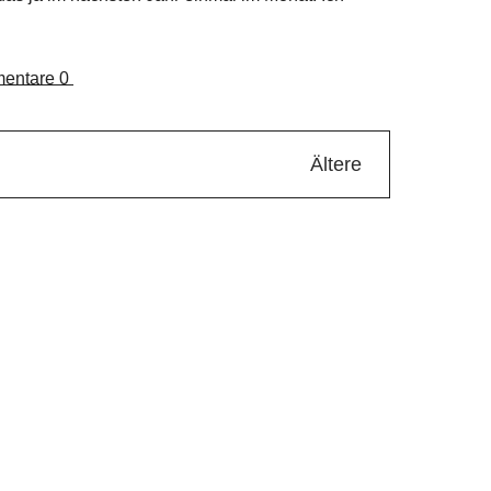
entare
0
Ältere