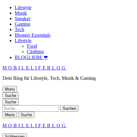
Lifestyle
Musik
Sneaker
Gaming
Tech
Blogger Essentials
Lifestyle
Food
Clothing
BLOGLIEBE ❤
MOBILELIFEBLOG
Dein Blog für Lifestyle, Tech, Musik & Gaming
Menü
Suche
Suche
Suche
Menü
Suche
MOBILELIFEBLOG
Schliessen