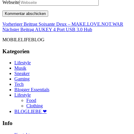
Webseite
Beitragsnavigation
Vorhe
Vorheriger Beitrag
Soixante Deux – MAKE.LOVE.NOT.WAR
Nächster
Beitr
Nächster Beitrag
AUKEY 4 Port USB 3.0 Hub
Beitrag
MOBILELIFEBLOG
Kategorien
Lifestyle
Musik
Sneaker
Gaming
Tech
Blogger Essentials
Lifestyle
Food
Clothing
BLOGLIEBE ❤
Info