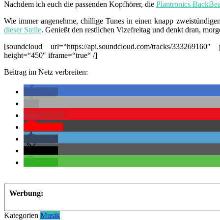
Nachdem ich euch die passenden Kopfhörer, die
Plantronics BackBea
Wie immer angenehme, chillige Tunes in einen knapp zweistündigen Mi
dieser Stelle
. Genießt den restlichen Vizefreitag und denkt dran, morge
[soundcloud url=“https://api.soundcloud.com/tracks/333269160
height=“450″ iframe=“true“ /]
Beitrag im Netz verbreiten:
teilen
merken
Pocket
teilen
teilen
teilen
Werbung:
Kategorien
Musik