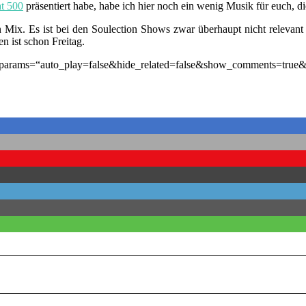
t 500
präsentiert habe, habe ich hier noch ein wenig Musik für euch, 
x. Es ist bei den Soulection Shows zwar überhaupt nicht relevant abe
n ist schon Freitag.
″ params=“auto_play=false&hide_related=false&show_comments=tru