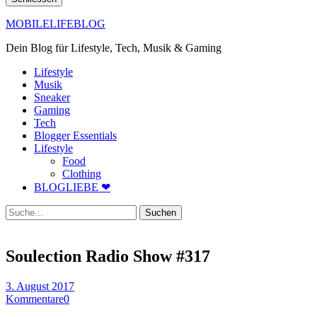
MOBILELIFEBLOG
Dein Blog für Lifestyle, Tech, Musik & Gaming
Lifestyle
Musik
Sneaker
Gaming
Tech
Blogger Essentials
Lifestyle
Food
Clothing
BLOGLIEBE ❤
Suche
Soulection Radio Show #317
3. August 2017
Kommentare
0