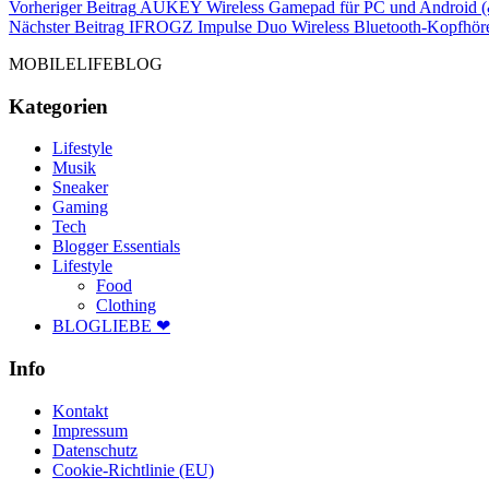
Beitragsnavigation
Vorheriger Beitrag
AUKEY Wireless Gamepad für PC und Android 
Nächster Beitrag
IFROGZ Impulse Duo Wireless Bluetooth-Kopfhöre
MOBILELIFEBLOG
Kategorien
Lifestyle
Musik
Sneaker
Gaming
Tech
Blogger Essentials
Lifestyle
Food
Clothing
BLOGLIEBE ❤
Info
Kontakt
Impressum
Datenschutz
Cookie-Richtlinie (EU)