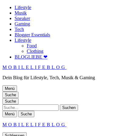
Lifestyle
Musik
Sneaker
Gaming
Tech
Blogger Essentials
Lifestyle
Food
Clothing
BLOGLIEBE ❤
MOBILELIFEBLOG
Dein Blog für Lifestyle, Tech, Musik & Gaming
Menü
Suche
Suche
Suche
Menü
Suche
MOBILELIFEBLOG
Schliessen